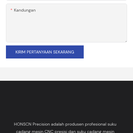
Kandungan
KIRIM PERTANYAAN SEKARANG
HONSCN Precision adalah produsen profesional suku
cadang mesin CNC presisi dan suku cadang mesin