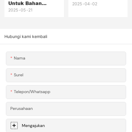
Untuk Bahan
Applications And
2025
04
02
Pemesinan CNC:
2025
05
21
Innovations
Cara Memilih
Logam/Plastik
Terbaik Untuk
Hubungi kami kembali
Proyek Anda
Nama
Surel
Telepon/whatsapp
Perusahaan
Mengajukan