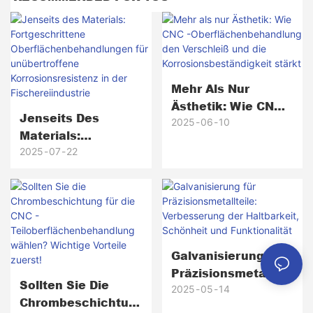
Mehr Als Nur
Ästhetik: Wie CNC -
Jenseits Des
Oberflächenbehand
2025
06
10
Materials:
Lung Den
Fortgeschrittene
2025
07
22
Verschleiß Und Die
Oberflächenbehand
Korrosionsbeständi
Lungen Für
Gkeit Stärkt
Unübertroffene
Korrosionsresisten
Z In Der
Galvanisierung Für
Fischereiindustrie
Präzisionsmetallteil
Sollten Sie Die
E: Verbesserung
2025
05
14
Chrombeschichtun
Der Haltbarkeit,