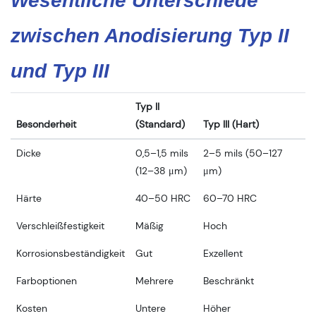
Wesentliche Unterschiede
zwischen Anodisierung Typ II
und Typ III
Typ II
Besonderheit
(Standard)
Typ III (Hart)
Dicke
0,5–1,5 mils
2–5 mils (50–127
(12–38 μm)
μm)
Härte
40–50 HRC
60–70 HRC
Verschleißfestigkeit
Mäßig
Hoch
Korrosionsbeständigkeit
Gut
Exzellent
Farboptionen
Mehrere
Beschränkt
Kosten
Untere
Höher