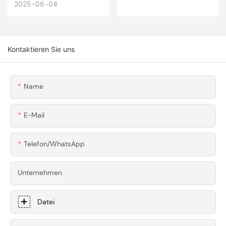
G Für Die CNC -
2025
06
04
Schönheit Und
Teiloberflächenbeh
Funktionalität
Andlung Wählen?
Wichtige Vorteile
Kontaktieren Sie uns
Zuerst!
Name
E-Mail
Telefon/WhatsApp
Unternehmen
Datei