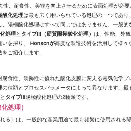
久性、耐食性、美観を向上させるために表面処理が必要
極酸化処理
は最も広く用いられている処理の一つであり
し、陽極酸化処理はすべて同じではありません。一般的
酸化処理
と
タイプIII（硬質陽極酸化処理）
は、性能、外観
違いを探り、
Honscnが
高度な製造技術を活用して様々
法をご紹介します。
耐腐食性、装飾性に優れた酸化皮膜に変える電気化学プ
理の種類とプロセスパラメータによって異なります。最
と
タイプIII
陽極酸化処理の2種類です。
酸化処理）
れる）は、一般的な産業用途で最も頻繁に使用される