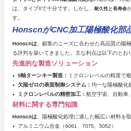
は、タイプIIで十分です。しかし、
耐久性と長寿命
す。
HonscnがCNC加工陽極酸化
Honscnは
、顧客のニーズに合わせた高品質の陽極
る評判を築いてきました。主な利点は以下のとお
先進的な製造ソリューション
5軸ターンキー製造：
ミクロンレベルの精度で
欠陥ゼロの表面制御システム：
均一な陽極酸化
ミクロンレベルの精密加工：
航空宇宙、自動車
材料に関する専門知識
Honscnは
、陽極酸化処理に適した幅広い材料を
アルミニウム合金（6061、7075、5052）