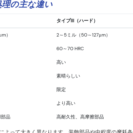
化処理の主な違い
タイプIII（ハード）
8μm）
2～5ミル（50～127μm）
60～70 HRC
高い
素晴らしい
限定
より高い
用部品
高耐久性、高摩擦部品
によって大きく異なります。装飾部品や中程度の摩耗条