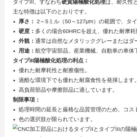
タイプIII、すなわち
硬質陽極酸化処理
は、耐久性
主な特徴は以下のとおりです。
厚さ：
2～5ミル（50～127μm）の範囲で、タ
硬度：
多くの場合60HRCを超え、優れた耐摩
外観：
通常は自然なメタリックグレーまたはダ
用途：
航空宇宙部品、産業機械、自動車の車体
タイプIII陽極酸化処理の利点：
優れた耐摩耗性と耐擦傷性。
過酷な環境下でも優れた耐腐食性を発揮します
高負荷部品や摩擦部品に適しています。
制限事項：
処理時間の延長と厳格な品質管理のため、コス
色の選択肢が限られています。