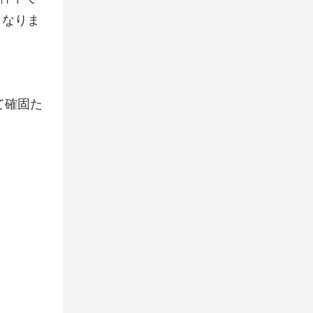
となりま
て確固た