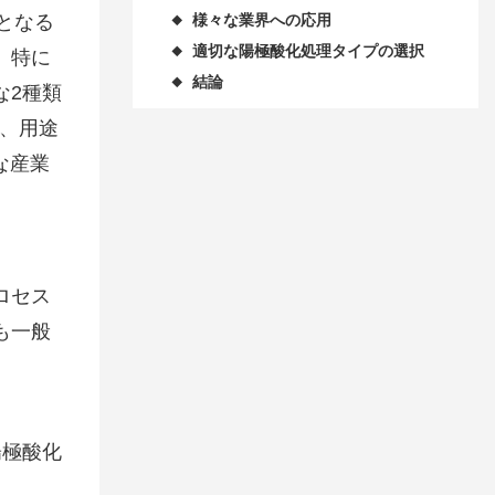
様々な業界への応用
となる
◆
適切な陽極酸化処理タイプの選択
◆
、特に
結論
◆
な2種類
、用途
な産業
ロセス
も一般
陽極酸化