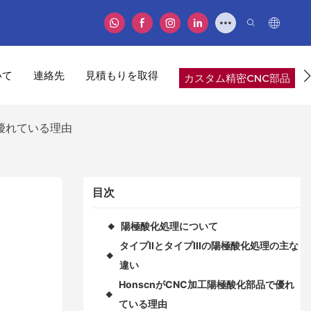
いて
連絡先
見積もりを取得
カスタム精密CNC部品
が優れている理由
目次
陽極酸化処理について
◆
タイプIIとタイプIIIの陽極酸化処理の主な
◆
違い
HonscnがCNC加工陽極酸化部品で優れ
◆
ている理由