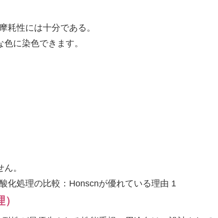
耐摩耗性には十分である。
な色に染色できます。
せん。
理）