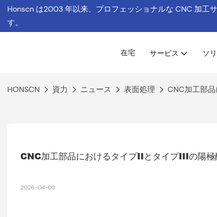
Honscn は
2003 年以来、プロフェッショナルな CNC 加
す。
在宅
サービス
ソリ
HONSCN
資力
ニュース
表面処理
CNC加工部品
CNC加工部品におけるタイプIIとタイプIIIの陽
2026-04-03