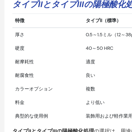
タイプIIとタイプIIIの陽極酸
特徴
タイプII（標準）
厚さ
0.5～1.5ミル（12～3
硬度
40～50 HRC
耐摩耗性
適度
耐腐食性
良い
カラーオプション
複数
料金
より低い
典型的な使用例
装飾用および軽作業
タイプIIとタイプIIIの陽極酸化処理
の選択は、用途