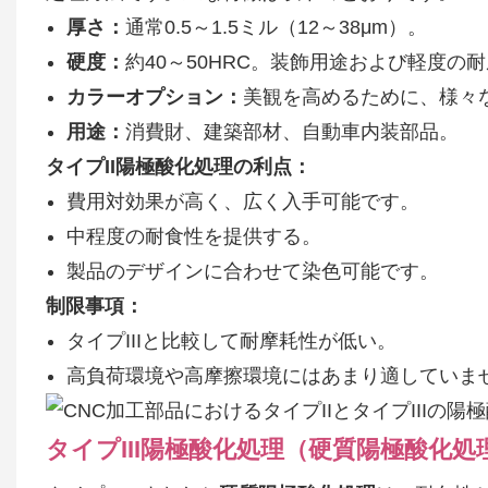
厚さ：
通常0.5～1.5ミル（12～38μm）。
硬度：
約40～50HRC。装飾用途および軽度の
カラーオプション：
美観を高めるために、様々
用途：
消費財、建築部材、自動車内装部品。
タイプII陽極酸化処理の利点：
費用対効果が高く、広く入手可能です。
中程度の耐食性を提供する。
製品のデザインに合わせて染色可能です。
制限事項：
タイプIIIと比較して耐摩耗性が低い。
高負荷環境や高摩擦環境にはあまり適していま
タイプIII陽極酸化処理（硬質陽極酸化処