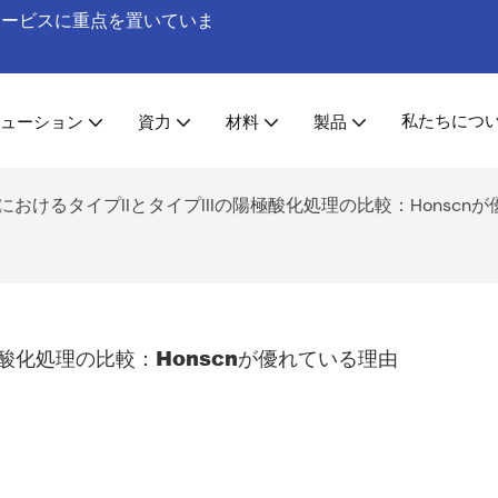
工サービスに重点を置いていま
私たちにつ
ューション
資力
材料
製品
におけるタイプIIとタイプIIIの陽極酸化処理の比較：Honscn
極酸化処理の比較：Honscnが優れている理由