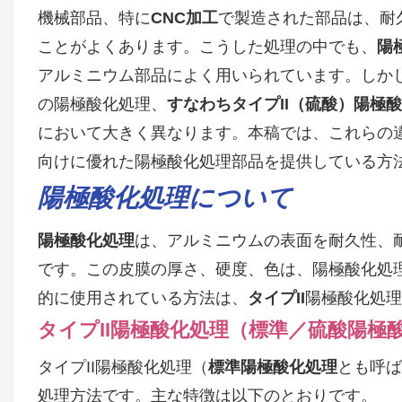
機械部品、特に
CNC加工
で製造された部品は、耐
ことがよくあります。こうした処理の中でも、
陽
アルミニウム部品によく用いられています。しか
の陽極酸化処理、
すなわちタイプII（硫酸）陽極
において大きく異なります。本稿では、これらの
向けに優れた陽極酸化処理部品を提供している方
陽極酸化処理について
陽極酸化処理
は、アルミニウムの表面を耐久性、
です。この皮膜の厚さ、硬度、色は、陽極酸化処
的に使用されている方法は、
タイプII
陽極酸化処理
タイプII陽極酸化処理（標準／硫酸陽極
タイプII陽極酸化処理（
標準陽極酸化処理
とも呼ば
処理方法です。主な特徴は以下のとおりです。