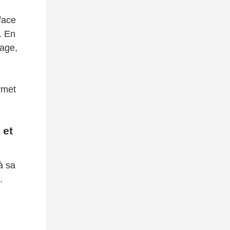
face
. En
nage,
rmet
 et
à sa
.