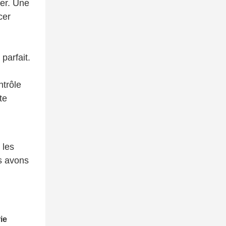
er. Une
cer
parfait.
ntrôle
te
 les
s avons