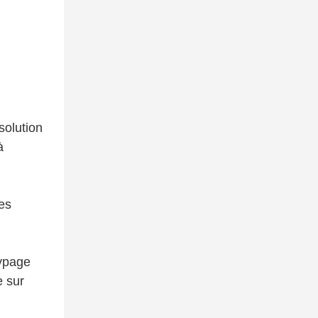
solution
à
es
typage
e sur