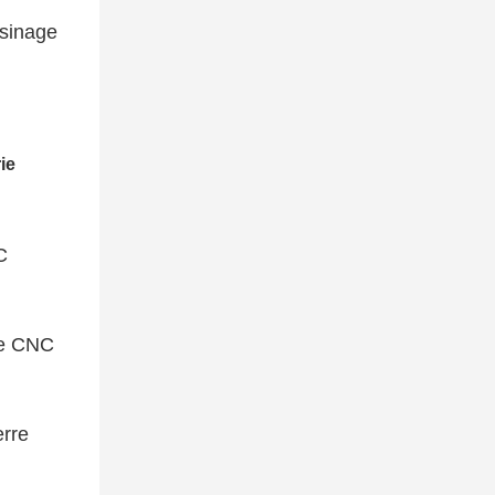
usinage
C
ge CNC
erre