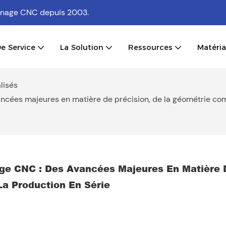
usinage CNC
depuis 2003.
e Service
La Solution
Ressources
Matéri
lisés
ancées majeures en matière de précision, de la géométrie com
ge CNC : Des Avancées Majeures En Matière D
a Production En Série