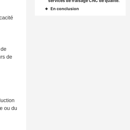
services de fraisage CNC de qualité.
En conclusion
◆
cacité
 de
urs de
duction
e ou du