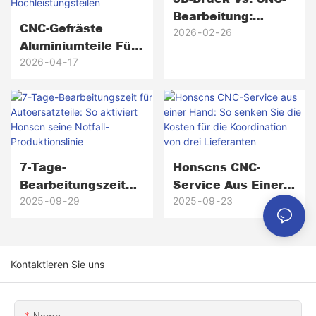
Bearbeitung:
CNC-Gefräste
Welches
2026
02
26
Aluminiumteile Für
Fertigungsverfahre
Sportwagen: Von
2026
04
17
N Ist Das Richtige
Motorkomponenten
Für Ihr Projekt?
Bis Hin Zu
Hochpräzisen
Hochleistungsteile
N
7-Tage-
Honscns CNC-
Bearbeitungszeit
Service Aus Einer
Für Autoersatzteile:
Hand: So Senken
2025
09
29
2025
09
23
So Aktiviert
Sie Die Kosten Für
Honscn Seine
Die Koordination
Notfall-
Von Drei
Kontaktieren Sie uns
Produktionslinie
Lieferanten
Name