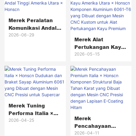
Merek Peralatan
Komunikasi Andal
Tinggi Amerika
2026
06
29
Merek Alat
Utara × Honscn
Pertukangan Kayu
Amerika Utara ×
2026
05
15
Honscn Komponen
Aluminium 6061-T6
Yang Dibuat
Dengan Mesin CNC
Kustom Untuk Alat
Pertukangan Kayu
Merek Tuning
Premium
Performa Italia ×
Merek
Honscn Dudukan
2026
04
25
Pencahayaan
Dan Braket Sayap
Premium Italia ×
2026
04
11
Aluminium 6061