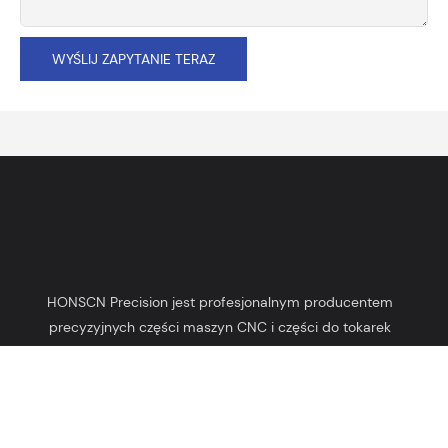
WYŚLIJ ZAPYTANIE TERAZ
HONSCN Precision jest profesjonalnym producentem
precyzyjnych części maszyn CNC i części do tokarek
automatycznych działającym od 2003 roku.