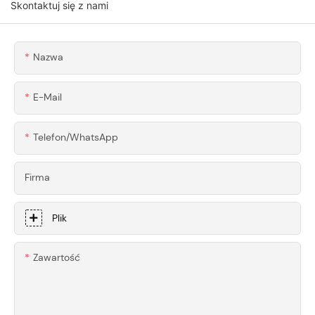
Skontaktuj się z nami
Konstrukcyjne Ze
Błotników 6061 Do
Stali Nierdzewnej Z
Supersamochodów
Czarną Powłoką
Nazwa
Elektroforetyczną
E-Mail
Telefon/WhatsApp
Firma
Plik
Zawartość