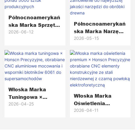
Północnoamerykań
Północnoamerykań
Ska Marka Sprzętu
Ska Marka Narzędzi
Golfowego ×
2026
06
12
Do Obróbki Drewna
2026
05
15
Honscn Precyzyjne
× Honscn
Frezowane CNC
Komponenty
Mosiężne Główki
Aluminiowe 6061-
Putterów Od
T6 Obrabiane CNC
Prototypu Do
Na Zamówienie Do
Ponad 5000 Sztuk
Najwyższej Jakości
Produkcyjnych
Włoska Marka
Narzędzi Do
Włoska Marka
Tuningowa ×
Obróbki Drewna
Oświetlenia
Honscn Precyzyjne,
2026
04
25
Premium × Honscn
2026
04
11
Obrabiane CNC
Precyzyjne
Aluminiowe
Obrabiane CNC
Mocowania I
Elementy
Wsporniki