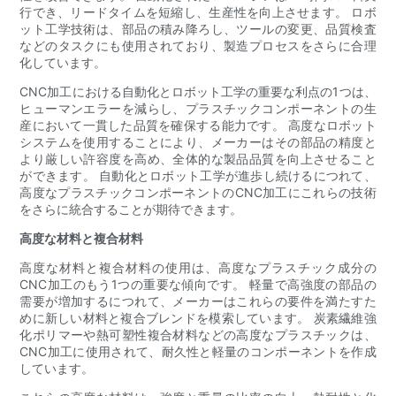
行でき、リードタイムを短縮し、生産性を向上させます。 ロボ
ット工学技術は、部品の積み降ろし、ツールの変更、品質検査
などのタスクにも使用されており、製造プロセスをさらに合理
化しています。
CNC加工における自動化とロボット工学の重要な利点の1つは、
ヒューマンエラーを減らし、プラスチックコンポーネントの生
産において一貫した品質を確保する能力です。 高度なロボット
システムを使用することにより、メーカーはその部品の精度と
より厳しい許容度を高め、全体的な製品品質を向上させること
ができます。 自動化とロボット工学が進歩し続けるにつれて、
高度なプラスチックコンポーネントのCNC加工にこれらの技術
をさらに統合することが期待できます。
高度な材料と複合材料
高度な材料と複合材料の使用は、高度なプラスチック成分の
CNC加工のもう1つの重要な傾向です。 軽量で高強度の部品の
需要が増加するにつれて、メーカーはこれらの要件を満たすた
めに新しい材料と複合ブレンドを模索しています。 炭素繊維強
化ポリマーや熱可塑性複合材料などの高度なプラスチックは、
CNC加工に使用されて、耐久性と軽量のコンポーネントを作成
しています。