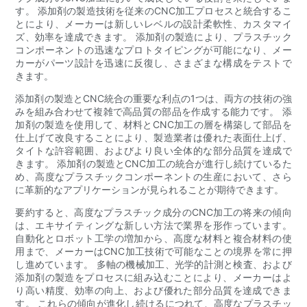
す。 添加剤の製造技術を従来のCNC加工プロセスと統合するこ
とにより、メーカーは新しいレベルの設計柔軟性、カスタマイ
ズ、効率を達成できます。 添加剤の製造により、プラスチック
コンポーネントの迅速なプロトタイピングが可能になり、メー
カーがパーツ設計を迅速に反復し、さまざまな構成をテストで
きます。
添加剤の製造とCNC統合の重要な利点の1つは、両方の技術の強
みを組み合わせて複雑で高品質の部品を作成する能力です。 添
加剤の製造を使用して、材料とCNC加工の層を構築して部品を
仕上げて改良することにより、製造業者は優れた表面仕上げ、
タイトな許容範囲、およびより良い全体的な部分品質を達成で
きます。 添加剤の製造とCNC加工の統合が進行し続けているた
め、高度なプラスチックコンポーネントの生産において、さら
に革新的なアプリケーションが見られることが期待できます。
要約すると、高度なプラスチック成分のCNC加工の将来の傾向
は、エキサイティングな新しい方法で業界を形作っています。
自動化とロボット工学の増加から、高度な材料と複合材料の使
用まで、メーカーはCNC加工技術で可能なことの境界を常に押
し進めています。 多軸の機械加工、光学的計測と検査、および
添加剤の製造をプロセスに組み込むことにより、メーカーはよ
り高い精度、効率の向上、および優れた部分品質を達成できま
す。 これらの傾向が進化し続けるにつれて、高度なプラスチッ