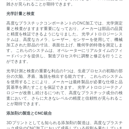
雑さが見られることが期待できます。
光学計量と検査
高度なプラスチックコンポーネントのCNC加工では、光学測定
量と検査がますます重要になっており、メーカーは部品の品質
と精度を検証できるようになりました。 光学メトロロジーシス
テムは、高度なカメラ、レーザー、センサーを使用して、機械
加工された部品の寸法、表面仕上げ、幾何学的特徴を測定しま
す。 これらのシステムは、オペレーターにリアルタイムのフィ
ードバックを提供し、製造プロセス中に調整と修正を行うこと
ができます。
光学計測と検査の重要な利点の1つは、生産プロセスの初期の部
分の欠陥、矛盾、逸脱を検出する能力です。 これらのシステム
を使用することにより、メーカーは最終製品が必要な仕様と品
質基準を満たすことを保証できます。 光学メトロロジーテクノ
ロジーが改善し続けるにつれて、高度なプラスチック成分の検
査において、さらに大きなレベルの精度と信頼性が見られるこ
とが期待できます。
添加剤の製造とCNC統合
3Dプリントとしても知られる添加剤の製造は、高度なプラスチ
ック成分のCNC加工において成長している役割を果たしていま