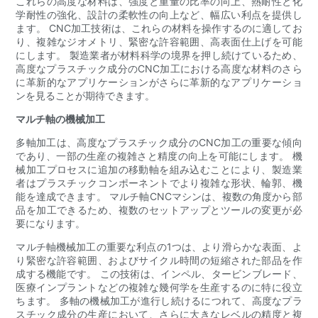
これらの高度な材料は、強度と重量の比率の向上、熱耐性と化
学耐性の強化、設計の柔軟性の向上など、幅広い利点を提供し
ます。 CNC加工技術は、これらの材料を操作するのに適してお
り、複雑なジオメトリ、緊密な許容範囲、高表面仕上げを可能
にします。 製造業者が材料科学の境界を押し続けているため、
高度なプラスチック成分のCNC加工における高度な材料のさら
に革新的なアプリケーションがさらに革新的なアプリケーショ
ンを見ることが期待できます。
マルチ軸の機械加工
多軸加工は、高度なプラスチック成分のCNC加工の重要な傾向
であり、一部の生産の複雑さと精度の向上を可能にします。 機
械加工プロセスに追加の移動軸を組み込むことにより、製造業
者はプラスチックコンポーネントでより複雑な形状、輪郭、機
能を達成できます。 マルチ軸CNCマシンは、複数の角度から部
品を加工できるため、複数のセットアップとツールの変更が必
要になります。
マルチ軸機械加工の重要な利点の1つは、より滑らかな表面、よ
り緊密な許容範囲、およびサイクル時間の短縮された部品を作
成する機能です。 この技術は、インペル、タービンブレード、
医療インプラントなどの複雑な幾何学を生産するのに特に役立
ちます。 多軸の機械加工が進行し続けるにつれて、高度なプラ
スチック成分の生産において、さらに大きなレベルの精度と複