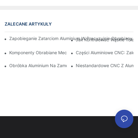
ZALECANE ARTYKUŁY
Zapobieganie Zatarciom Aluminium W Precyzyjnie Obrabianych 
Jak Kontrolować Wąskie Toler
Komponenty Obrabiane Mechanicznie Z Aluminium: Dostosowa
Części Aluminiowe CNC: Zalety
Obróbka Aluminium Na Zamówienie: Odkrywanie Najnowszych 
Niestandardowe CNC Z Alumin