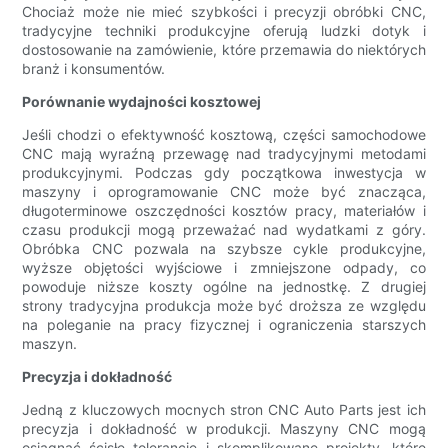
Chociaż może nie mieć szybkości i precyzji obróbki CNC,
tradycyjne techniki produkcyjne oferują ludzki dotyk i
dostosowanie na zamówienie, które przemawia do niektórych
branż i konsumentów.
Porównanie wydajności kosztowej
Jeśli chodzi o efektywność kosztową, części samochodowe
CNC mają wyraźną przewagę nad tradycyjnymi metodami
produkcyjnymi. Podczas gdy początkowa inwestycja w
maszyny i oprogramowanie CNC może być znacząca,
długoterminowe oszczędności kosztów pracy, materiałów i
czasu produkcji mogą przeważać nad wydatkami z góry.
Obróbka CNC pozwala na szybsze cykle produkcyjne,
wyższe objętości wyjściowe i zmniejszone odpady, co
powoduje niższe koszty ogólne na jednostkę. Z drugiej
strony tradycyjna produkcja może być droższa ze względu
na poleganie na pracy fizycznej i ograniczenia starszych
maszyn.
Precyzja i dokładność
Jedną z kluczowych mocnych stron CNC Auto Parts jest ich
precyzja i dokładność w produkcji. Maszyny CNC mogą
osiągnąć ścisłe tolerancje i skomplikowane projekty, które