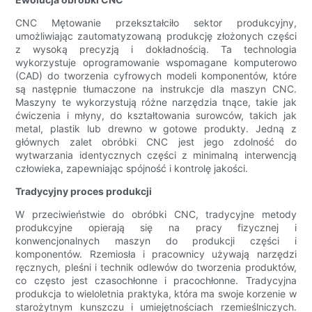
CNC Mętowanie przekształciło sektor produkcyjny,
umożliwiając zautomatyzowaną produkcję złożonych części
z wysoką precyzją i dokładnością. Ta technologia
wykorzystuje oprogramowanie wspomagane komputerowo
(CAD) do tworzenia cyfrowych modeli komponentów, które
są następnie tłumaczone na instrukcje dla maszyn CNC.
Maszyny te wykorzystują różne narzędzia tnące, takie jak
ćwiczenia i młyny, do kształtowania surowców, takich jak
metal, plastik lub drewno w gotowe produkty. Jedną z
głównych zalet obróbki CNC jest jego zdolność do
wytwarzania identycznych części z minimalną interwencją
człowieka, zapewniając spójność i kontrolę jakości.
Tradycyjny proces produkcji
W przeciwieństwie do obróbki CNC, tradycyjne metody
produkcyjne opierają się na pracy fizycznej i
konwencjonalnych maszyn do produkcji części i
komponentów. Rzemiosła i pracownicy używają narzędzi
ręcznych, pleśni i technik odlewów do tworzenia produktów,
co często jest czasochłonne i pracochłonne. Tradycyjna
produkcja to wieloletnia praktyka, która ma swoje korzenie w
starożytnym kunszczu i umiejętnościach rzemieślniczych.