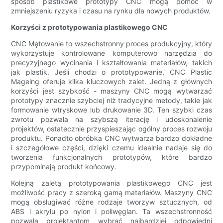
sposób plastikowe prototypy CNC mogą pomóc w
zmniejszeniu ryzyka i czasu na rynku dla nowych produktów.
Korzyści z prototypowania plastikowego CNC
CNC Mętowanie to wszechstronny proces produkcyjny, który
wykorzystuje kontrolowane komputerowo narzędzia do
precyzyjnego wycinania i kształtowania materiałów, takich
jak plastik. Jeśli chodzi o prototypowanie, CNC Plastic
Mageing oferuje kilka kluczowych zalet. Jedną z głównych
korzyści jest szybkość - maszyny CNC mogą wytwarzać
prototypy znacznie szybciej niż tradycyjne metody, takie jak
formowanie wtryskowe lub drukowanie 3D. Ten szybki czas
zwrotu pozwala na szybszą iterację i udoskonalenie
projektów, ostatecznie przyspieszając ogólny proces rozwoju
produktu. Ponadto obróbka CNC wytwarza bardzo dokładne
i szczegółowe części, dzięki czemu idealnie nadaje się do
tworzenia funkcjonalnych prototypów, które bardzo
przypominają produkt końcowy.
Kolejną zaletą prototypowania plastikowego CNC jest
możliwość pracy z szeroką gamą materiałów. Maszyny CNC
mogą obsługiwać różne rodzaje tworzyw sztucznych, od
ABS i akrylu po nylon i poliwęglan. Ta wszechstronność
pozwala projektantom wybrać najbardziej odpowiedni