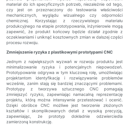
materiał do ich specyficznych potrzeb, niezależnie od tego,
czy jest on przeznaczony do testowania właściwości
mechanicznych, wyglądu wizualnego czy odporności
chemicznej. Korzystając z rzeczywistego materiału
produkcyjnego na etapie prototypowania, inżynierowie mogą
zapewnić, że produkt końcowy będzie działał zgodnie z
oczekiwaniami i uniknąć kosztownych zmian w dalszej części
procesu rozwoju.
Zmniejszenie ryzyka z plastikowymi prototypami CNC
Jednym z największych wyzwań w rozwoju produktu jest
minimalizowanie ryzyka i potencjalnych niepowodzeń.
Prototypowanie odgrywa w tym kluczową rolę, umożliwiając
projektantom identyfikację i rozwiązywanie problemów
wcześnie, zanim stają się bardziej znaczącymi problemami.
Prototypy z tworzywa sztucznego CNC pomagają
zmniejszyć ryzyko, zapewniając namacalną reprezentację
projektu, którą można intensywnie przetestować i ocenić.
Dzięki obróbce CNC możliwe jest tworzenie złożonych
kształtów i skomplikowanych detali z wysoką precyzją,
zapewniając, że prototyp dokładnie odzwierciedla
zamierzoną konstrukcję.