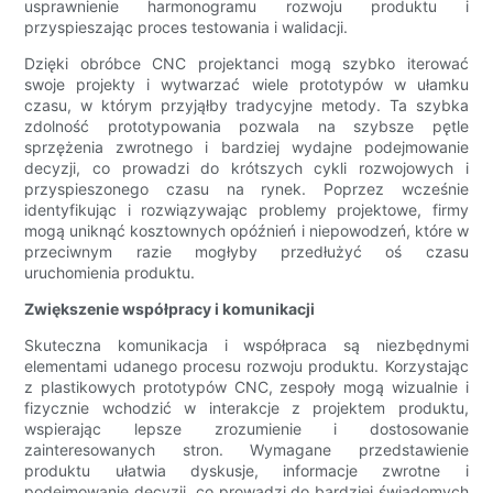
usprawnienie harmonogramu rozwoju produktu i
przyspieszając proces testowania i walidacji.
Dzięki obróbce CNC projektanci mogą szybko iterować
swoje projekty i wytwarzać wiele prototypów w ułamku
czasu, w którym przyjąłby tradycyjne metody. Ta szybka
zdolność prototypowania pozwala na szybsze pętle
sprzężenia zwrotnego i bardziej wydajne podejmowanie
decyzji, co prowadzi do krótszych cykli rozwojowych i
przyspieszonego czasu na rynek. Poprzez wcześnie
identyfikując i rozwiązywając problemy projektowe, firmy
mogą uniknąć kosztownych opóźnień i niepowodzeń, które w
przeciwnym razie mogłyby przedłużyć oś czasu
uruchomienia produktu.
Zwiększenie współpracy i komunikacji
Skuteczna komunikacja i współpraca są niezbędnymi
elementami udanego procesu rozwoju produktu. Korzystając
z plastikowych prototypów CNC, zespoły mogą wizualnie i
fizycznie wchodzić w interakcje z projektem produktu,
wspierając lepsze zrozumienie i dostosowanie
zainteresowanych stron. Wymagane przedstawienie
produktu ułatwia dyskusje, informacje zwrotne i
podejmowanie decyzji, co prowadzi do bardziej świadomych