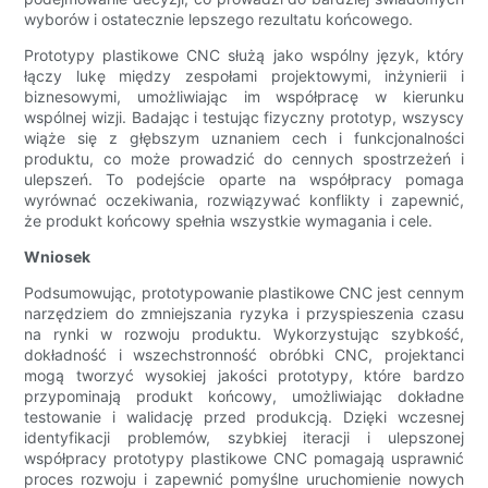
wyborów i ostatecznie lepszego rezultatu końcowego.
Prototypy plastikowe CNC służą jako wspólny język, który
łączy lukę między zespołami projektowymi, inżynierii i
biznesowymi, umożliwiając im współpracę w kierunku
wspólnej wizji. Badając i testując fizyczny prototyp, wszyscy
wiąże się z głębszym uznaniem cech i funkcjonalności
produktu, co może prowadzić do cennych spostrzeżeń i
ulepszeń. To podejście oparte na współpracy pomaga
wyrównać oczekiwania, rozwiązywać konflikty i zapewnić,
że produkt końcowy spełnia wszystkie wymagania i cele.
Wniosek
Podsumowując, prototypowanie plastikowe CNC jest cennym
narzędziem do zmniejszania ryzyka i przyspieszenia czasu
na rynki w rozwoju produktu. Wykorzystując szybkość,
dokładność i wszechstronność obróbki CNC, projektanci
mogą tworzyć wysokiej jakości prototypy, które bardzo
przypominają produkt końcowy, umożliwiając dokładne
testowanie i walidację przed produkcją. Dzięki wczesnej
identyfikacji problemów, szybkiej iteracji i ulepszonej
współpracy prototypy plastikowe CNC pomagają usprawnić
proces rozwoju i zapewnić pomyślne uruchomienie nowych