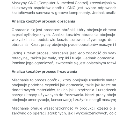
Maszyny CNC (Computer Numerical Control) zrewolucjonizo
kluczowych aspektów obróbki CNC jest wybór odpowiedni
kształtowania surowca w gotowe komponenty. Jednak analiza 
Analiza kosztów procesu obracania
Obracanie się jest procesem obróbki, który obejmuje obraca
części cylindrycznych. Analiza kosztów obracania obejmuje t
wszystkim na podstawie kosztu surowca używanego do pr
obracania. Koszt pracy obejmuje płace operatorów maszyn i 
Jedną z zalet procesu obracania jest jego zdolność do wytw
rotacyjnej, takich jak wały, szpilki i tuleje. Jednak obrac
Pomimo jego ograniczeń, zwrócenie się jest opłacalnym rozw
Analiza kosztów procesu frezowania
Miechanie to proces obróbki, który obejmuje usunięcie mate
obejmuje podobne czynniki jak obracanie, takie jak koszt m
dodatkowych materiałów, takich jak urządzenia i urządze
narzędzi tnący używanych do frezowania. Koszt pracy obej
obejmuje amortyzację, konserwację i zużycie energii maszyny
Miechanie oferuje wszechstronność w produkcji części o z
zarówno do operacji zgrubnych, jak i wykończeniowych, co 