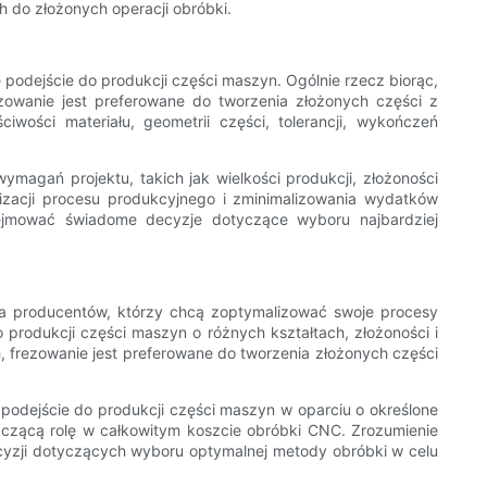
 do złożonych operacji obróbki.
 podejście do produkcji części maszyn. Ogólnie rzecz biorąc,
zowanie jest preferowane do tworzenia złożonych części z
ości materiału, geometrii części, tolerancji, wykończeń
magań projektu, takich jak wielkości produkcji, złożoności
lizacji procesu produkcyjnego i zminimalizowania wydatków
ejmować świadome decyzje dotyczące wyboru najbardziej
a producentów, którzy chcą zoptymalizować swoje procesy
produkcji części maszyn o różnych kształtach, złożoności i
h, frezowanie jest preferowane do tworzenia złożonych części
podejście do produkcji części maszyn w oparciu o określone
aczącą rolę w całkowitym koszcie obróbki CNC. Zrozumienie
yzji dotyczących wyboru optymalnej metody obróbki w celu