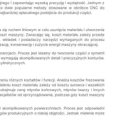
nego i zapewniając wysoką precyzję i wydajność. Jednym z
ie to dwie popularne metody stosowane w obróbce CNC do
jbardziej opłacalnego podejścia do produkcji części.
się ruchem liniowym w celu usunięcia materiału i utworzenia
 koszt maszyny. Zwracając się, koszt materiału zależy przede
h, wkładek i posiadaczy narzędzi wymaganych do procesu
ację, konserwację i zużycie energii maszyny obracającej.
ancjach. Proces jest idealny do tworzenia części o symetrii
óre wymagają skomplikowanych detali i precyzyjnych konturów.
cylindrycznych.
niu różnych kształtów i funkcji. Analiza kosztów frezowania
eleniu koszt materiału zależy od kosztu surowca i wszelkich
a obejmuje cenę młynów końcowych, młynów twarzy i innych
pecjalistów od oprzyrządowania, podczas gdy koszt maszyny
 i skomplikowanych powierzchniach. Proces jest odpowiedni
ów produkcyjnych o niskiej objętości. Jednak mielenie może