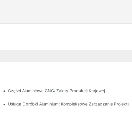
nie Do Nisz Rynkowych
Części Aluminiowe CNC: Zalety Produkcji Krajowej
 Automatyki Przemysłowej
Usługa Obróbki Aluminium: Kompleksowe Zarządzanie Projekta