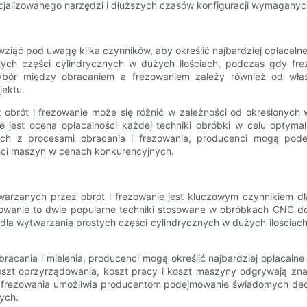
cjalizowanego narzędzi i dłuższych czasów konfiguracji wymaganych
ziąć pod uwagę kilka czynników, aby określić najbardziej opłacalne
tych części cylindrycznych w dużych ilościach, podczas gdy fre
bór między obracaniem a frezowaniem zależy również od właściw
jektu.
rót i frezowanie może się różnić w zależności od określonych wy
ne jest ocena opłacalności każdej techniki obróbki w celu optyma
ych z procesami obracania i frezowania, producenci mogą pod
ęści maszyn w cenach konkurencyjnych.
arzanych przez obrót i frezowanie jest kluczowym czynnikiem dl
ezowanie to dwie popularne techniki stosowane w obróbkach CNC do 
ne dla wytwarzania prostych części cylindrycznych w dużych ilościac
cania i mielenia, producenci mogą określić najbardziej opłacalne 
 koszt oprzyrządowania, koszt pracy i koszt maszyny odgrywają zn
 frezowania umożliwia producentom podejmowanie świadomych dec
ych.