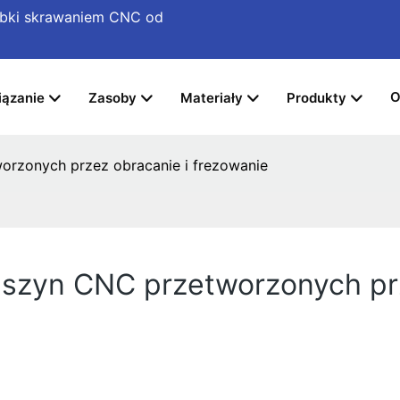
róbki skrawaniem CNC
od
O
ązanie
Zasoby
Materiały
Produkty
orzonych przez obracanie i frezowanie
aszyn CNC przetworzonych prz