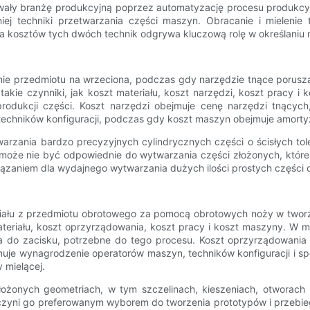
wały branżę produkcyjną poprzez automatyzację procesu produkcyj
ej techniki przetwarzania części maszyn. Obracanie i mielen
kosztów tych dwóch technik odgrywa kluczową rolę w określaniu na
nie przedmiotu na wrzeciona, podczas gdy narzędzie tnące porusza 
akie czynniki, jak koszt materiału, koszt narzędzi, koszt pracy i
odukcji części. Koszt narzędzi obejmuje cenę narzędzi tnącyc
techników konfiguracji, podczas gdy koszt maszyn obejmuje amortyz
arzania bardzo precyzyjnych cylindrycznych części o ścisłych toler
anie może nie być odpowiednie do wytwarzania części złożonych, kt
iązaniem dla wydajnego wytwarzania dużych ilości prostych części 
riału z przedmiotu obrotowego za pomocą obrotowych noży w tworze
ateriału, koszt oprzyrządowania, koszt pracy i koszt maszyny. W mi
nia do zacisku, potrzebne do tego procesu. Koszt oprzyrządowani
muje wynagrodzenie operatorów maszyn, techników konfiguracji i s
 mielącej.
łożonych geometriach, w tym szczelinach, kieszeniach, otworach
czyni go preferowanym wyborem do tworzenia prototypów i przebieg