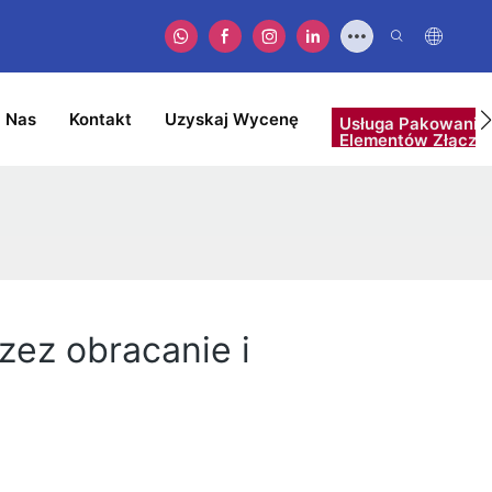
 Nas
Kontakt
Uzyskaj Wycenę
Usługa Pakowania
Elementów Złączn
ez obracanie i