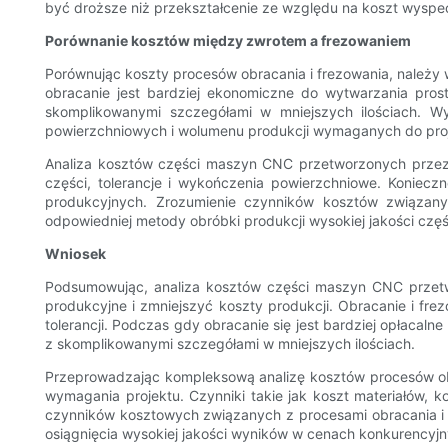
być droższe niż przekształcenie ze względu na koszt wyspe
Porównanie kosztów między zwrotem a frezowaniem
Porównując koszty procesów obracania i frezowania, należy w
obracanie jest bardziej ekonomiczne do wytwarzania pros
skomplikowanymi szczegółami w mniejszych ilościach. Wy
powierzchniowych i wolumenu produkcji wymaganych do pro
Analiza kosztów części maszyn CNC przetworzonych przez ob
części, tolerancje i wykończenia powierzchniowe. Koniecz
produkcyjnych. Zrozumienie czynników kosztów związan
odpowiedniej metody obróbki produkcji wysokiej jakości cz
Wniosek
Podsumowując, analiza kosztów części maszyn CNC przetw
produkcyjne i zmniejszyć koszty produkcji. Obracanie i fr
tolerancji. Podczas gdy obracanie się jest bardziej opłacal
z skomplikowanymi szczegółami w mniejszych ilościach.
Przeprowadzając kompleksową analizę kosztów procesów obra
wymagania projektu. Czynniki takie jak koszt materiałów,
czynników kosztowych związanych z procesami obracania i
osiągnięcia wysokiej jakości wyników w cenach konkurencyjn