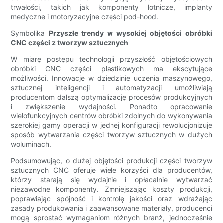
trwałości, takich jak komponenty lotnicze, implanty
medyczne i motoryzacyjne części pod-hood.
Symbolika
Przyszłe trendy w wysokiej objętości obróbki
CNC części z tworzyw sztucznych
W miarę postępu technologii przyszłość objętościowych
obróbki CNC części plastikowych ma ekscytujące
możliwości. Innowacje w dziedzinie uczenia maszynowego,
sztucznej inteligencji i automatyzacji umożliwiają
producentom dalszą optymalizację procesów produkcyjnych
i zwiększenie wydajności. Ponadto opracowanie
wielofunkcyjnych centrów obróbki zdolnych do wykonywania
szerokiej gamy operacji w jednej konfiguracji rewolucjonizuje
sposób wytwarzania części tworzyw sztucznych w dużych
woluminach.
Podsumowując, o dużej objętości produkcji części tworzyw
sztucznych CNC oferuje wiele korzyści dla producentów,
którzy starają się wydajnie i opłacalnie wytwarzać
niezawodne komponenty. Zmniejszając koszty produkcji,
poprawiając spójność i kontrolę jakości oraz wdrażając
zasady produkowania i zaawansowane materiały, producenci
mogą sprostać wymaganiom różnych branż, jednocześnie