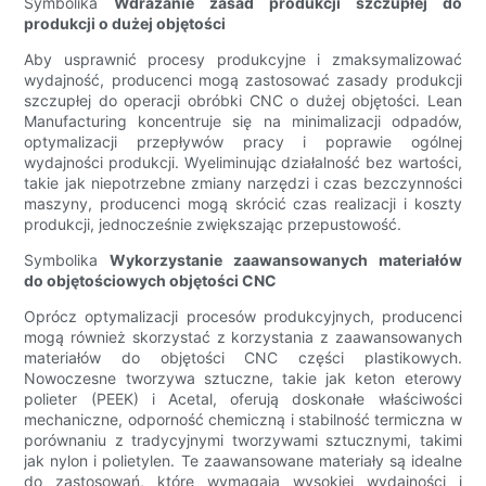
Symbolika
Wdrażanie zasad produkcji szczupłej do
produkcji o dużej objętości
Aby usprawnić procesy produkcyjne i zmaksymalizować
wydajność, producenci mogą zastosować zasady produkcji
szczupłej do operacji obróbki CNC o dużej objętości. Lean
Manufacturing koncentruje się na minimalizacji odpadów,
optymalizacji przepływów pracy i poprawie ogólnej
wydajności produkcji. Wyeliminując działalność bez wartości,
takie jak niepotrzebne zmiany narzędzi i czas bezczynności
maszyny, producenci mogą skrócić czas realizacji i koszty
produkcji, jednocześnie zwiększając przepustowość.
Symbolika
Wykorzystanie zaawansowanych materiałów
do objętościowych objętości CNC
Oprócz optymalizacji procesów produkcyjnych, producenci
mogą również skorzystać z korzystania z zaawansowanych
materiałów do objętości CNC części plastikowych.
Nowoczesne tworzywa sztuczne, takie jak keton eterowy
polieter (PEEK) i Acetal, oferują doskonałe właściwości
mechaniczne, odporność chemiczną i stabilność termiczna w
porównaniu z tradycyjnymi tworzywami sztucznymi, takimi
jak nylon i polietylen. Te zaawansowane materiały są idealne
do zastosowań, które wymagają wysokiej wydajności i