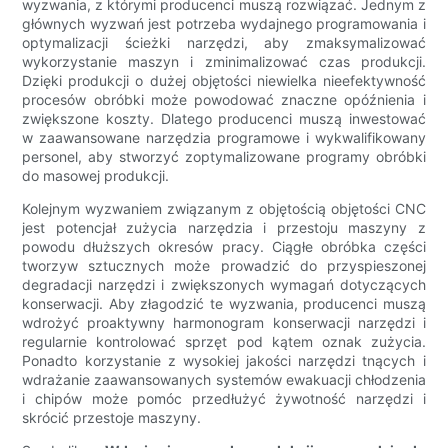
wyzwania, z którymi producenci muszą rozwiązać. Jednym z
głównych wyzwań jest potrzeba wydajnego programowania i
optymalizacji ścieżki narzędzi, aby zmaksymalizować
wykorzystanie maszyn i zminimalizować czas produkcji.
Dzięki produkcji o dużej objętości niewielka nieefektywność
procesów obróbki może powodować znaczne opóźnienia i
zwiększone koszty. Dlatego producenci muszą inwestować
w zaawansowane narzędzia programowe i wykwalifikowany
personel, aby stworzyć zoptymalizowane programy obróbki
do masowej produkcji.
Kolejnym wyzwaniem związanym z objętością objętości CNC
jest potencjał zużycia narzędzia i przestoju maszyny z
powodu dłuższych okresów pracy. Ciągłe obróbka części
tworzyw sztucznych może prowadzić do przyspieszonej
degradacji narzędzi i zwiększonych wymagań dotyczących
konserwacji. Aby złagodzić te wyzwania, producenci muszą
wdrożyć proaktywny harmonogram konserwacji narzędzi i
regularnie kontrolować sprzęt pod kątem oznak zużycia.
Ponadto korzystanie z wysokiej jakości narzędzi tnących i
wdrażanie zaawansowanych systemów ewakuacji chłodzenia
i chipów może pomóc przedłużyć żywotność narzędzi i
skrócić przestoje maszyny.