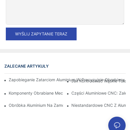
WYŚLIJ ZAPYTANIE TERAZ
ZALECANE ARTYKUŁY
Zapobieganie Zatarciom Aluminium W Precyzyjnie Obrabianych 
Jak Kontrolować Wąskie Toler
Komponenty Obrabiane Mechanicznie Z Aluminium: Dostosowa
Części Aluminiowe CNC: Zalety
Obróbka Aluminium Na Zamówienie: Odkrywanie Najnowszych 
Niestandardowe CNC Z Alumin