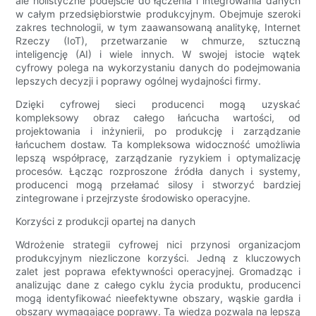
ale holistyczne podejście do łączenia i integrowania danych
w całym przedsiębiorstwie produkcyjnym. Obejmuje szeroki
zakres technologii, w tym zaawansowaną analitykę, Internet
Rzeczy (IoT), przetwarzanie w chmurze, sztuczną
inteligencję (AI) i wiele innych. W swojej istocie wątek
cyfrowy polega na wykorzystaniu danych do podejmowania
lepszych decyzji i poprawy ogólnej wydajności firmy.
Dzięki cyfrowej sieci producenci mogą uzyskać
kompleksowy obraz całego łańcucha wartości, od
projektowania i inżynierii, po produkcję i zarządzanie
łańcuchem dostaw. Ta kompleksowa widoczność umożliwia
lepszą współpracę, zarządzanie ryzykiem i optymalizację
procesów. Łącząc rozproszone źródła danych i systemy,
producenci mogą przełamać silosy i stworzyć bardziej
zintegrowane i przejrzyste środowisko operacyjne.
Korzyści z produkcji opartej na danych
Wdrożenie strategii cyfrowej nici przynosi organizacjom
produkcyjnym niezliczone korzyści. Jedną z kluczowych
zalet jest poprawa efektywności operacyjnej. Gromadząc i
analizując dane z całego cyklu życia produktu, producenci
mogą identyfikować nieefektywne obszary, wąskie gardła i
obszary wymagające poprawy. Ta wiedza pozwala na lepszą