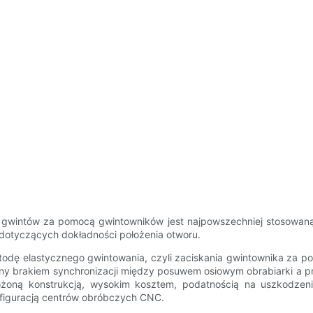
bka gwintów za pomocą gwintowników jest najpowszechniej stosowa
 dotyczących dokładności położenia otworu.
dę elastycznego gwintowania, czyli zaciskania gwintownika za pom
y brakiem synchronizacji między posuwem osiowym obrabiarki a pr
łożoną konstrukcją, wysokim kosztem, podatnością na uszkodzeni
figuracją centrów obróbczych CNC.