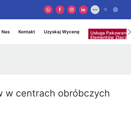
 Nas
Kontakt
Uzyskaj Wycenę
Usługa Pakowania
Elementów Złączn
w w centrach obróbczych