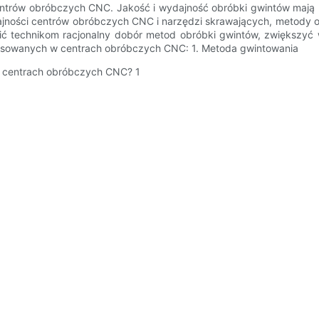
ntrów obróbczych CNC. Jakość i wydajność obróbki gwintów mają 
jności centrów obróbczych CNC i narzędzi skrawających, metody ob
ć technikom racjonalny dobór metod obróbki gwintów, zwiększyć w
osowanych w centrach obróbczych CNC: 1. Metoda gwintowania