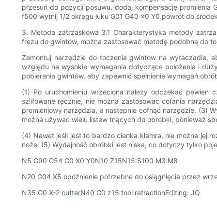
przesuń do pozycji posuwu, dodaj kompensację promienia G
f500 wytnij 1/2 okręgu łuku G01 G40 x0 Y0 powrót do środe
3. Metoda zatrzaskowa 3.1 Charakterystyka metody zatr
frezu do gwintów, można zastosować metodę podobną do tok
Zamontuj narzędzie do toczenia gwintów na wytaczadle, ab
względu na wysokie wymagania dotyczące położenia i duży o
pobierania gwintów, aby zapewnić spełnienie wymagań obrób
(1) Po uruchomieniu wrzeciona należy odczekać pewien cz
szlifowane ręcznie, nie można zastosować cofania narzędz
promieniowy narzędzia, a następnie cofnąć narzędzie. (3) W
można używać wielu listew tnących do obróbki, ponieważ s
(4) Nawet jeśli jest to bardzo cienka klamra, nie można jej
noże. (5) Wydajność obróbki jest niska, co dotyczy tylko po
N5 G90 G54 G0 X0 Y0N10 Z15N15 S100 M3 M8
N20 G04 X5 opóźnienie potrzebne do osiągnięcia przez wrz
N35 G0 X-2 cutterN40 G0 z15 tool retractionEditing: JQ