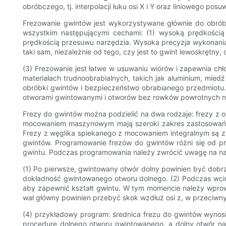
obróbczego, tj. interpolacji łuku osi X i Y oraz liniowego posuw
Frezowanie gwintów jest wykorzystywane głównie do obrób
wszystkim następującymi cechami: (1) wysoką prędkością 
prędkością przesuwu narzędzia. Wysoka precyzja wykonania n
taki sam, niezależnie od tego, czy jest to gwint lewoskrętn
(3) Frezowanie jest łatwe w usuwaniu wiórów i zapewnia ch
materiałach trudnoobrabialnych, takich jak aluminium, mied
obróbki gwintów i bezpieczeństwo obrabianego przedmiotu. 
otworami gwintowanymi i otworów bez rowków powrotnych nar
Frezy do gwintów można podzielić na dwa rodzaje: frezy z
mocowaniem maszynowym mają szeroki zakres zastosowań. Mo
Frezy z węglika spiekanego z mocowaniem integralnym są z
gwintów. Programowanie frezów do gwintów różni się od p
gwintu. Podczas programowania należy zwrócić uwagę na na
(1) Po pierwsze, gwintowany otwór dolny powinien być dobrz
dokładność gwintowanego otworu dolnego. (2) Podczas wcinan
aby zapewnić kształt gwintu. W tym momencie należy wprowad
wał główny powinien przebyć skok wzdłuż osi z, w przeciwn
(4) przykładowy program: średnica frezu do gwintów wynosi
procedurę dolnego otworu gwintowanego, a dolny otwór 