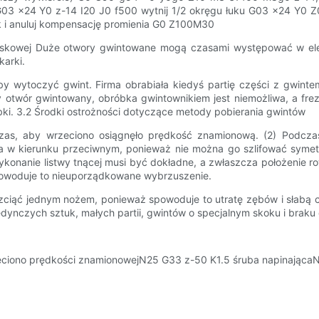
03 x24 Y0 z-14 I20 J0 f500 wytnij 1/2 okręgu łuku G03 x24 Y0 Z0
k i anuluj kompensację promienia G0 Z100M30
zaskowej Duże otwory gwintowane mogą czasami występować w el
arki.
y wytoczyć gwint. Firma obrabiała kiedyś partię części z gwinte
twór gwintowany, obróbka gwintownikiem jest niemożliwa, a frez 
ki. 3.2 Środki ostrożności dotyczące metody pobierania gwintów
as, aby wrzeciono osiągnęło prędkość znamionową. (2) Podczas c
ia w kierunku przeciwnym, ponieważ nie można go szlifować symetr
ykonanie listwy tnącej musi być dokładne, a zwłaszcza położenie 
powoduje to nieuporządkowane wybrzuszenie.
 rozciąć jednym nożem, ponieważ spowoduje to utratę zębów i słabą
jedynczych sztuk, małych partii, gwintów o specjalnym skoku i brak
eciono prędkości znamionowejN25 G33 z-50 K1.5 śruba napinającaN