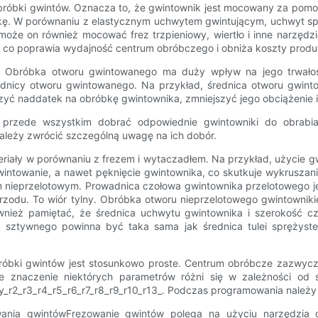
bróbki gwintów. Oznacza to, że gwintownik jest mocowany za pomoc
ę. W porównaniu z elastycznym uchwytem gwintującym, uchwyt sprę
że on również mocować frez trzpieniowy, wiertło i inne narzędzi
co poprawia wydajność centrum obróbczego i obniża koszty produk
. Obróbka otworu gwintowanego ma duży wpływ na jego trwałość 
 średnicy otworu gwintowanego. Na przykład, średnica otworu gwi
zyć naddatek na obróbkę gwintownika, zmniejszyć jego obciążenie 
y przede wszystkim dobrać odpowiednie gwintowniki do obrabia
ależy zwrócić szczególną uwagę na ich dobór.
riały w porównaniu z frezem i wytaczadłem. Na przykład, użycie g
ntowanie, a nawet pęknięcie gwintownika, co skutkuje wykruszan
 nieprzelotowym. Prowadnica czołowa gwintownika przelotowego jes
 przodu. To wiór tylny. Obróbka otworu nieprzelotowego gwintownik
również pamiętać, że średnica uchwytu gwintownika i szerokość c
a sztywnego powinna być taka sama jak średnica tulei sprężyste
óbki gwintów jest stosunkowo proste. Centrum obróbcze zazwycza
e znaczenie niektórych parametrów różni się w zależności od
r2_r3_r4_r5_r6_r7_r8_r9_r10_r13_. Podczas programowania należy p
wania gwintówFrezowanie gwintów polega na użyciu narzędzia 