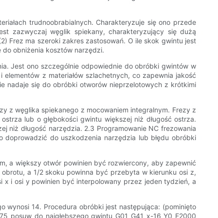
iałach trudnoobrabialnych. Charakteryzuje się ono przede
est zazwyczaj węglik spiekany, charakteryzujący się dużą
) Frez ma szeroki zakres zastosowań. O ile skok gwintu jest
ę do obniżenia kosztów narzędzi.
nia. Jest ono szczególnie odpowiednie do obróbki gwintów w
i i elementów z materiałów szlachetnych, co zapewnia jakość
e nadaje się do obróbki otworów nieprzelotowych z krótkimi
zy z węglika spiekanego z mocowaniem integralnym. Frezy z
trza lub o głębokości gwintu większej niż długość ostrza.
ej niż długość narzędzia. 2.3 Programowanie NC frezowania
o doprowadzić do uszkodzenia narzędzia lub błędu obróbki
łem, a większy otwór powinien być rozwiercony, aby zapewnić
 obrotu, a 1/2 skoku powinna być przebyta w kierunku osi z,
x i osi y powinien być interpolowany przez jeden tydzień, a
 wynosi 14. Procedura obróbki jest następująca: (pominięto
,75 posuw do najgłębszego gwintu G01 G41 x-16 Y0 F2000