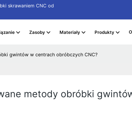
róbki skrawaniem CNC
od
O
ązanie
Zasoby
Materiały
Produkty
róbki gwintów w centrach obróbczych CNC?
sowane metody obróbki gwintó