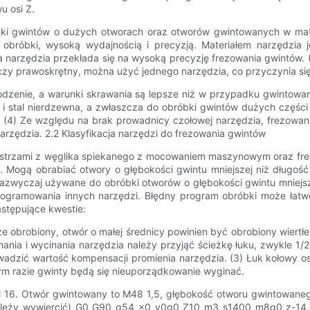
u osi Z.
ki gwintów o dużych otworach oraz otworów gwintowanych w mater
obróbki, wysoką wydajnością i precyzją. Materiałem narzędzia j
arzędzia przekłada się na wysoką precyzję frezowania gwintów. (2
y, czy prawoskrętny, można użyć jednego narzędzia, co przyczynia si
łodzenie, a warunki skrawania są lepsze niż w przypadku gwintowa
ź i stal nierdzewna, a zwłaszcza do obróbki gwintów dużych częśc
(4) Ze względu na brak prowadnicy czołowej narzędzia, frezowani
zędzia. 2.2 Klasyfikacja narzędzi do frezowania gwintów
 ostrzami z węglika spiekanego z mocowaniem maszynowym oraz fre
gą obrabiać otwory o głębokości gwintu mniejszej niż długość os
azwyczaj używane do obróbki otworów o głębokości gwintu mniejsz
rogramowania innych narzędzi. Błędny program obróbki może łatw
stępujące kwestie:
e obrobiony, otwór o małej średnicy powinien być obrobiony wiert
ia i wycinania narzędzia należy przyjąć ścieżkę łuku, zwykle 1/2
zić wartość kompensacji promienia narzędzia. (3) Łuk kołowy osi 
ym razie gwinty będą się nieuporządkowanie wyginać.
 16. Otwór gwintowany to M48 1,5, głębokość otworu gwintowanego
należy wywiercić) G0 G90 g54 x0 y0g0 Z10 m3 s1400 m8g0 z-14