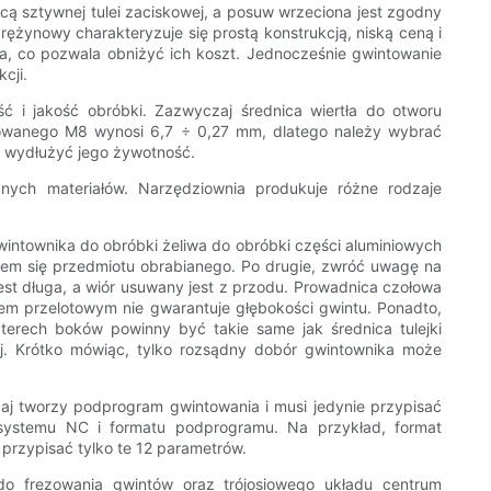
ą sztywnej tulei zaciskowej, a posuw wrzeciona jest zgodny
żynowy charakteryzuje się prostą konstrukcją, niską ceną i
a, co pozwala obniżyć ich koszt. Jednocześnie gwintowanie
cji.
i jakość obróbki. Zazwyczaj średnica wiertła do otworu
ntowanego M8 wynosi 6,7 ÷ 0,27 mm, dlatego należy wybrać
i wydłużyć jego żywotność.
nych materiałów. Narzędziownia produkuje różne rodzaje
wintownika do obróbki żeliwa do obróbki części aluminiowych
iem się przedmiotu obrabianego. Po drugie, zwróć uwagę na
t długa, a wiór usuwany jest z przodu. Prowadnica czołowa
iem przelotowym nie gwarantuje głębokości gwintu. Ponadto,
zterech boków powinny być takie same jak średnica tulejki
j. Krótko mówiąc, tylko rozsądny dobór gwintownika może
j tworzy podprogram gwintowania i musi jedynie przypisać
 systemu NC i formatu podprogramu. Na przykład, format
rzypisać tylko te 12 parametrów.
do frezowania gwintów oraz trójosiowego układu centrum