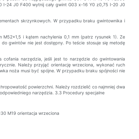
 I-24 J0 F400 wytnij cały gwint G03 x-16 Y0 z0,75 I-20 J0
ementach skrzynkowych. W przypadku braku gwintownika i
m M52x1,5 i kątem nachylenia 0,1 mm (patrz rysunek 1). Ze
do gwintów nie jest dostępny. Po teście stosuje się metodę
ofania narzędzia, jeśli jest to narzędzie do gwintowania
ycznie. Należy przyjąć orientację wrzeciona, wykonać ruch
rowka noża musi być spójne. W przypadku braku spójności nie
 chropowatość powierzchni. Należy rozdzielić co najmniej dwa
u odpowiedniego narzędzia. 3.3 Procedury specjalne
30 M19 orientacja wrzeciona