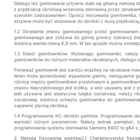
Dlatego też gwintowanie sztywne stało się główną metodą o
z prędkością obrotową wrzeciona sterowaną przez obrabiark
szerokim zastosowaniem. Oprócz mocowania gwintownika, mo
sztywne może być stosowane do obróbki z dużą prędkością, 
1.2 Określenie otworu gwintowanego przed gwintowaniem
gwintowanego jest zbliżona do górnej granicy tolerancji
średnicę wiertła równą 6,9 mm. W ten sposób można zmniejs
1.3 Dobór gwintowników. Wybierając gwintowniki, należ
gwintowników do różnych materiałów obrabianych, dlatego n
Ponieważ gwintownik jest bardzo wrażliwy na obrabiane mate
łatwo może spowodować wypadanie gwintu, nieregularne gwi
różnicę między gwintownikiem przelotowym a gwintownikiem
otworu nieprzelotowego jest krótka, a wiór usuwany jest z
jeśli używana jest elastyczna tulejka zaciskowa, należy 
zaciskowej; średnica uchwytu gwintownika do gwintowani
zapewnić płynną obróbkę.
1.4 Programowanie NC obróbki gwintów. Programowanie obr
wartości różnym parametrom. Należy jednak pamiętać, ż
programowania systemu sterowania Siemens 840C to g84 x_y_
2. Metoda frezowania gwintów2.1 Charakterystyka frezo