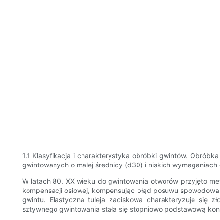
1.1 Klasyfikacja i charakterystyka obróbki gwintów. Obró
gwintowanych o małej średnicy (d30) i niskich wymaganiach
W latach 80. XX wieku do gwintowania otworów przyjęto meto
kompensacji osiowej, kompensując błąd posuwu spowodowan
gwintu. Elastyczna tuleja zaciskowa charakteryzuje się z
sztywnego gwintowania stała się stopniowo podstawową kon