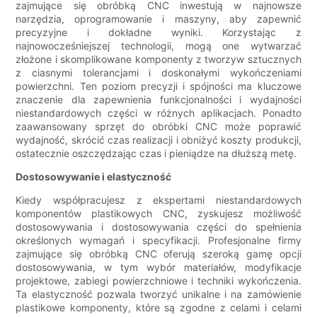
zajmujące się obróbką CNC inwestują w najnowsze
narzędzia, oprogramowanie i maszyny, aby zapewnić
precyzyjne i dokładne wyniki. Korzystając z
najnowocześniejszej technologii, mogą one wytwarzać
złożone i skomplikowane komponenty z tworzyw sztucznych
z ciasnymi tolerancjami i doskonałymi wykończeniami
powierzchni. Ten poziom precyzji i spójności ma kluczowe
znaczenie dla zapewnienia funkcjonalności i wydajności
niestandardowych części w różnych aplikacjach. Ponadto
zaawansowany sprzęt do obróbki CNC może poprawić
wydajność, skrócić czas realizacji i obniżyć koszty produkcji,
ostatecznie oszczędzając czas i pieniądze na dłuższą metę.
Dostosowywanie i elastyczność
Kiedy współpracujesz z ekspertami niestandardowych
komponentów plastikowych CNC, zyskujesz możliwość
dostosowywania i dostosowywania części do spełnienia
określonych wymagań i specyfikacji. Profesjonalne firmy
zajmujące się obróbką CNC oferują szeroką gamę opcji
dostosowywania, w tym wybór materiałów, modyfikacje
projektowe, zabiegi powierzchniowe i techniki wykończenia.
Ta elastyczność pozwala tworzyć unikalne i na zamówienie
plastikowe komponenty, które są zgodne z celami i celami