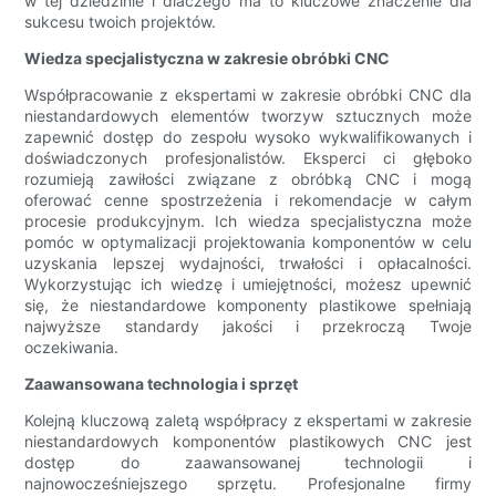
w tej dziedzinie i dlaczego ma to kluczowe znaczenie dla
sukcesu twoich projektów.
Wiedza specjalistyczna w zakresie obróbki CNC
Współpracowanie z ekspertami w zakresie obróbki CNC dla
niestandardowych elementów tworzyw sztucznych może
zapewnić dostęp do zespołu wysoko wykwalifikowanych i
doświadczonych profesjonalistów. Eksperci ci głęboko
rozumieją zawiłości związane z obróbką CNC i mogą
oferować cenne spostrzeżenia i rekomendacje w całym
procesie produkcyjnym. Ich wiedza specjalistyczna może
pomóc w optymalizacji projektowania komponentów w celu
uzyskania lepszej wydajności, trwałości i opłacalności.
Wykorzystując ich wiedzę i umiejętności, możesz upewnić
się, że niestandardowe komponenty plastikowe spełniają
najwyższe standardy jakości i przekroczą Twoje
oczekiwania.
Zaawansowana technologia i sprzęt
Kolejną kluczową zaletą współpracy z ekspertami w zakresie
niestandardowych komponentów plastikowych CNC jest
dostęp do zaawansowanej technologii i
najnowocześniejszego sprzętu. Profesjonalne firmy