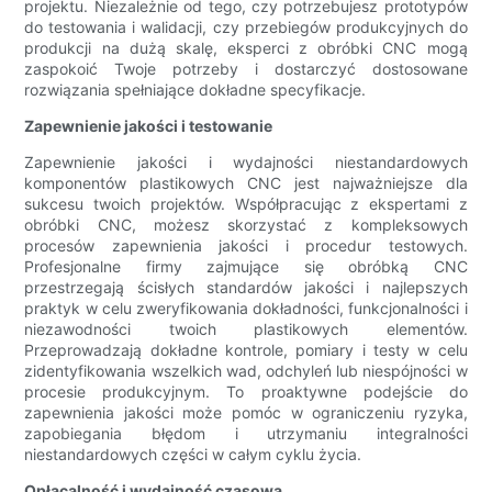
projektu. Niezależnie od tego, czy potrzebujesz prototypów
do testowania i walidacji, czy przebiegów produkcyjnych do
produkcji na dużą skalę, eksperci z obróbki CNC mogą
zaspokoić Twoje potrzeby i dostarczyć dostosowane
rozwiązania spełniające dokładne specyfikacje.
Zapewnienie jakości i testowanie
Zapewnienie jakości i wydajności niestandardowych
komponentów plastikowych CNC jest najważniejsze dla
sukcesu twoich projektów. Współpracując z ekspertami z
obróbki CNC, możesz skorzystać z kompleksowych
procesów zapewnienia jakości i procedur testowych.
Profesjonalne firmy zajmujące się obróbką CNC
przestrzegają ścisłych standardów jakości i najlepszych
praktyk w celu zweryfikowania dokładności, funkcjonalności i
niezawodności twoich plastikowych elementów.
Przeprowadzają dokładne kontrole, pomiary i testy w celu
zidentyfikowania wszelkich wad, odchyleń lub niespójności w
procesie produkcyjnym. To proaktywne podejście do
zapewnienia jakości może pomóc w ograniczeniu ryzyka,
zapobiegania błędom i utrzymaniu integralności
niestandardowych części w całym cyklu życia.
Opłacalność i wydajność czasowa