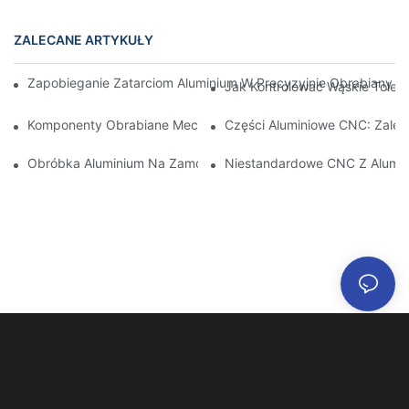
ZALECANE ARTYKUŁY
Zapobieganie Zatarciom Aluminium W Precyzyjnie Obrabianych 
Jak Kontrolować Wąskie Toler
Komponenty Obrabiane Mechanicznie Z Aluminium: Dostosowa
Części Aluminiowe CNC: Zalety
Obróbka Aluminium Na Zamówienie: Odkrywanie Najnowszych 
Niestandardowe CNC Z Alumin