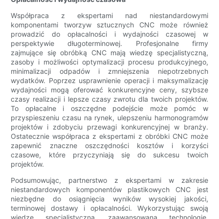
Współpraca z ekspertami nad niestandardowymi
komponentami tworzyw sztucznych CNC może również
prowadzić do opłacalności i wydajności czasowej w
perspektywie długoterminowej. Profesjonalne firmy
zajmujące się obróbką CNC mają wiedzę specjalistyczną,
zasoby i możliwości optymalizacji procesu produkcyjnego,
minimalizacji odpadów i zmniejszenia niepotrzebnych
wydatków. Poprzez usprawnienie operacji i maksymalizację
wydajności mogą oferować konkurencyjne ceny, szybsze
czasy realizacji i lepsze czasy zwrotu dla twoich projektów.
To opłacalne i oszczędne podejście może pomóc w
przyspieszeniu czasu na rynek, ulepszeniu harmonogramów
projektów i zdobyciu przewagi konkurencyjnej w branży.
Ostatecznie współpraca z ekspertami z obróbki CNC może
zapewnić znaczne oszczędności kosztów i korzyści
czasowe, które przyczyniają się do sukcesu twoich
projektów.
Podsumowując, partnerstwo z ekspertami w zakresie
niestandardowych komponentów plastikowych CNC jest
niezbędne do osiągnięcia wyników wysokiej jakości,
terminowej dostawy i opłacalności. Wykorzystując swoją
wiedzę specjalistyczną, zaawansowaną technologię,