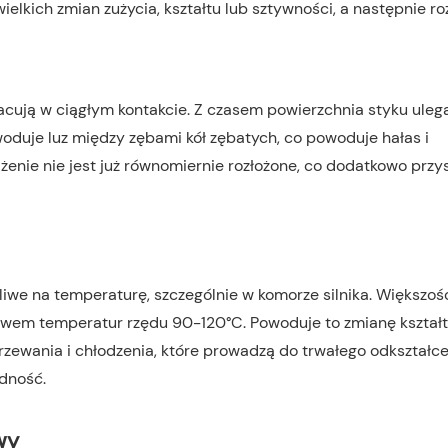
ielkich zmian zużycia, kształtu lub sztywności, a następnie ro
acują w ciągłym kontakcie. Z czasem powierzchnia styku uleg
woduje luz między zębami kół zębatych, co powoduje hałas i
żenie nie jest już równomiernie rozłożone, co dodatkowo przy
liwe na temperaturę, szczególnie w komorze silnika. Większoś
ływem temperatur rzędu 90-120°C. Powoduje to zmianę kształ
grzewania i chłodzenia, które prowadzą do trwałego odkształce
dność.
wy