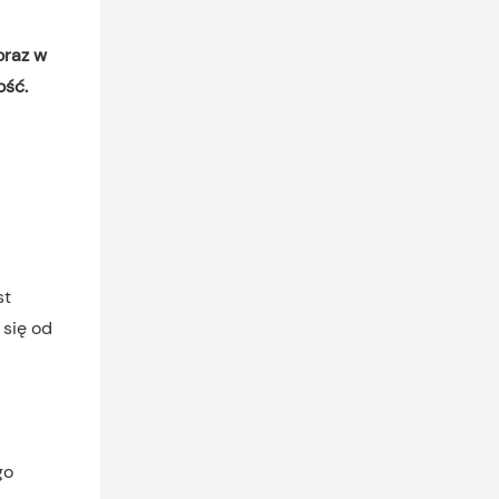
oraz w
ość.
st
 się od
go