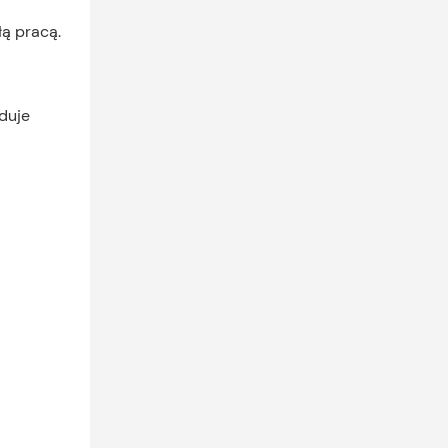
łą pracą.
duje