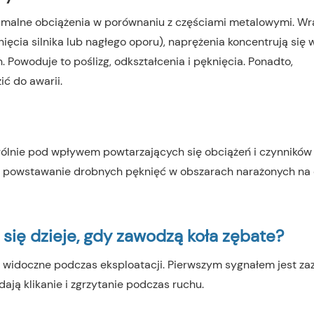
alne obciążenia w porównaniu z częściami metalowymi. Wr
ia silnika lub nagłego oporu), naprężenia koncentrują się 
 Powoduje to poślizg, odkształcenia i pęknięcia. Ponadto,
ć do awarii.
gólnie pod wpływem powtarzających się obciążeń i czynników
ą powstawanie drobnych pęknięć w obszarach narażonych na
się dzieje, gdy zawodzą koła zębate?
widoczne podczas eksploatacji. Pierwszym sygnałem jest za
ają klikanie i zgrzytanie podczas ruchu.