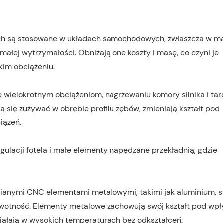
ch są stosowane w układach samochodowych, zwłaszcza w m
ałej wytrzymałości. Obniżają one koszty i masę, co czyni je
kim obciążeniu.
ielokrotnym obciążeniom, nagrzewaniu komory silnika i tar
ą się zużywać w obrębie profilu zębów, zmieniają kształt pod
iążeń.
gulacji fotela i małe elementy napędzane przekładnią, gdzie
bianymi CNC elementami metalowymi, takimi jak aluminium, st
żywotność. Elementy metalowe zachowują swój kształt pod w
ziałają w wysokich temperaturach bez odkształceń.