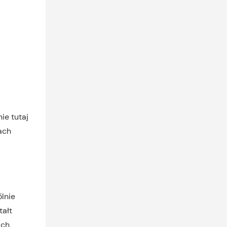
ie tutaj
ach
lnie
tałt
ich