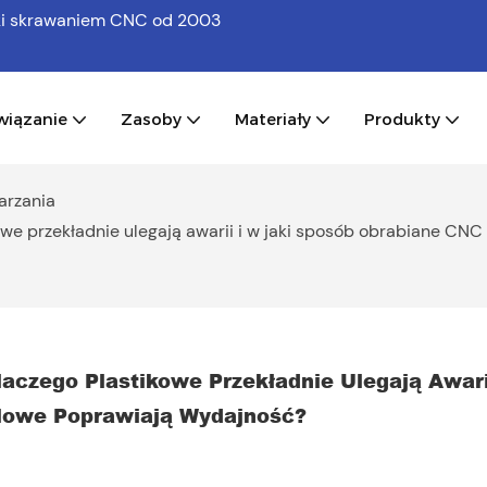
bki skrawaniem CNC
od 2003
wiązanie
Zasoby
Materiały
Produkty
warzania
e przekładnie ulegają awarii i w jaki sposób obrabiane CN
czego Plastikowe Przekładnie Ulegają Awarii
lowe Poprawiają Wydajność?