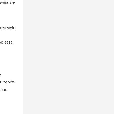
zwija się
a zużyciu
spiesza
ć
tu zębów
nia,