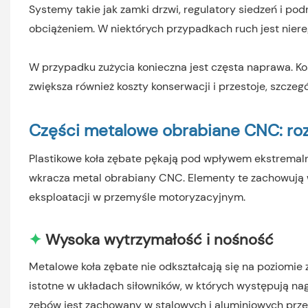
Systemy takie jak zamki drzwi, regulatory siedzeń i p
obciążeniem. W niektórych przypadkach ruch jest nier
W przypadku zużycia konieczna jest częsta naprawa. K
zwiększa również koszty konserwacji i przestoje, szczeg
Części metalowe obrabiane CNC: ro
Plastikowe koła zębate pękają pod wpływem ekstremalne
wkracza metal obrabiany CNC. Elementy te zachowują 
eksploatacji w przemyśle motoryzacyjnym.
✦
Wysoka wytrzymałość i nośność
Metalowe koła zębate nie odkształcają się na poziomi
istotne w układach siłowników, w których występują nag
zębów jest zachowany w stalowych i aluminiowych przek