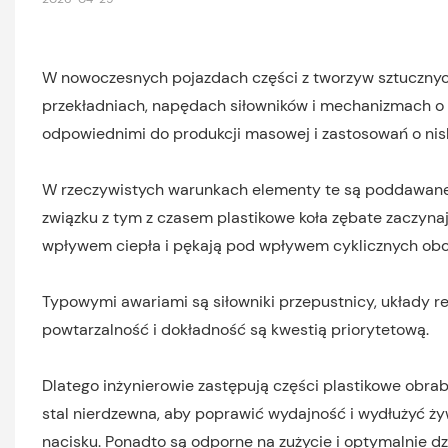
W nowoczesnych pojazdach części z tworzyw sztuczny
przekładniach, napędach siłowników i mechanizmach o m
odpowiednimi do produkcji masowej i zastosowań o nis
W rzeczywistych warunkach elementy te są poddawane w
związku z tym z czasem plastikowe koła zębate zaczynaj
wpływem ciepła i pękają pod wpływem cyklicznych obc
Typowymi awariami są siłowniki przepustnicy, układy re
powtarzalność i dokładność są kwestią priorytetową.
Dlatego inżynierowie zastępują części plastikowe obra
stal nierdzewna, aby poprawić wydajność i wydłużyć 
nacisku. Ponadto są odporne na zużycie i optymalnie d