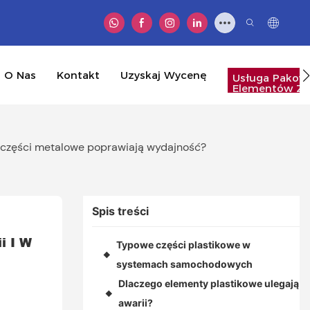
O Nas
Kontakt
Uzyskaj Wycenę
Usługa Pakow
Elementów Zł
C części metalowe poprawiają wydajność?
Spis treści
 I W 
Typowe części plastikowe w
◆
systemach samochodowych
Dlaczego elementy plastikowe ulegają
◆
awarii?