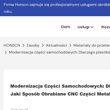
Firma Honscn zajmuje się profesjonalnymi usługami obró
roku.
Dom
Usługi
Roz
HONSCN
Zasoby
Aktualności
Materiały do ​​​​przet
Modernizacja części samochodowych: Dlaczego plastikow
Modernizacja Części Samochodowych: Dla
Jaki Sposób Obrabiane CNC Części Meta
2026-04-29