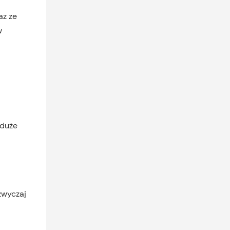
az ze
w
 duże
zwyczaj