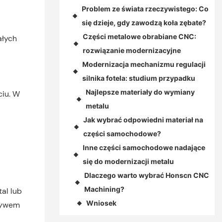
Problem ze świata rzeczywistego: Co
◆
się dzieje, gdy zawodzą koła zębate?
Części metalowe obrabiane CNC:
ałych
◆
rozwiązanie modernizacyjne
Modernizacja mechanizmu regulacji
◆
silnika fotela: studium przypadku
Najlepsze materiały do ​​wymiany
ciu. W
◆
metalu
Jak wybrać odpowiedni materiał na
◆
części samochodowe?
Inne części samochodowe nadające
◆
się do modernizacji metalu
Dlaczego warto wybrać Honscn CNC
◆
Machining?
al lub
Wniosek
pływem
◆