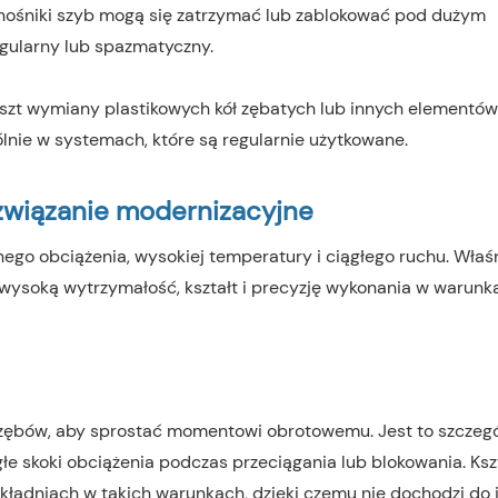
odnośniki szyb mogą się zatrzymać lub zablokować pod dużym
egularny lub spazmatyczny.
oszt wymiany plastikowych kół zębatych lub innych elementów
ólnie w systemach, które są regularnie użytkowane.
związanie modernizacyjne
go obciążenia, wysokiej temperatury i ciągłego ruchu. Właśn
wysoką wytrzymałość, kształt i precyzję wykonania w warunk
e zębów, aby sprostać momentowi obrotowemu. Jest to szczegó
łe skoki obciążenia podczas przeciągania lub blokowania. Ksz
ładniach w takich warunkach, dzięki czemu nie dochodzi do 