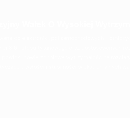
zyjny Wałek O Wysokiej Wytrzym
wane do elektroniki, pól samochodowych i lotniczy
zewnej 316 i stopu tytanowego oraz dostosowanych 
+ powłoki powierzchniowe wytrzymałość na rozciąg
yczące trwałości i stabilności w ekstremalnych wa