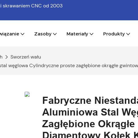
bki skrawaniem CNC
od 2003
wiązanie
Zasoby
Materiały
Produkty
h
Sworzeń wału
stal węglowa Cylindryczne proste zagłębione okrągłe gwinto
Fabryczne Niestand
Aluminiowa Stal Wę
Zagłębione Okrągłe
Diamentowy Kołek 