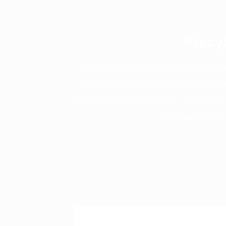
Precy
Udoskonalone szpilki zaprojekto
AISI 4140, stopu ze stali nierd
Poprzez proces obróbki cieplnej 
wymagania dot