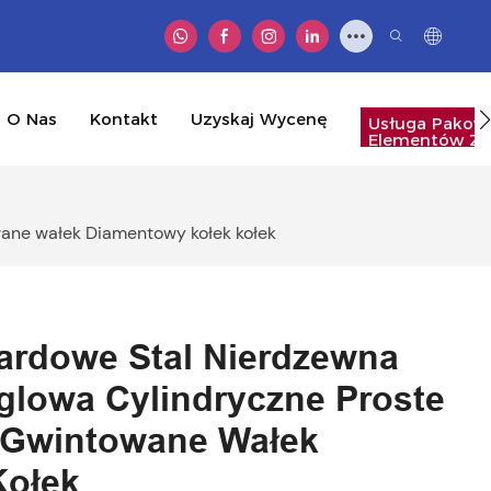
O Nas
Kontakt
Uzyskaj Wycenę
Usługa Pakow
Elementów Zł
wane wałek Diamentowy kołek kołek
ardowe Stal Nierdzewna
glowa Cylindryczne Proste
 Gwintowane Wałek
Kołek