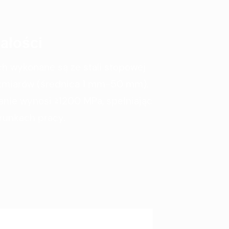
ałości
ch wykonane są ze stali stopowej
rozmiarów (średnica 1 mm-50 mm).
anie wynosi ≥1200 MPa, spełniając
runkach pracy.