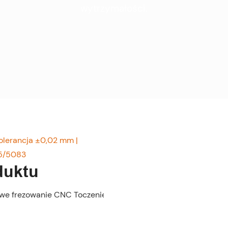
wytrzymałości.
olerancja ±0,02 mm |
5/5083
duktu