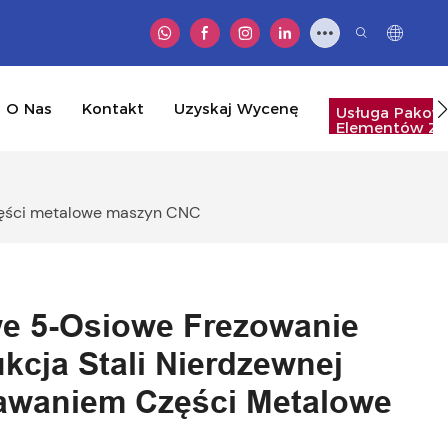
O Nas
Kontakt
Uzyskaj Wycenę
Usługa Pakow
Elementów Zł
Części metalowe maszyn CNC
e 5-Osiowe Frezowanie
cja Stali Nierdzewnej
awaniem Części Metalowe