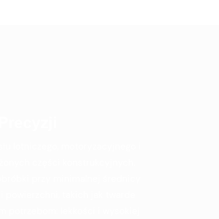
Precyzji
u lotniczego, motoryzacyjnego i
ożonych części konstrukcyjnych.
bróbki przy minimalnej średnicy
 powierzchni, takich jak twarde
 potrzebom: lekkości i wysokiej