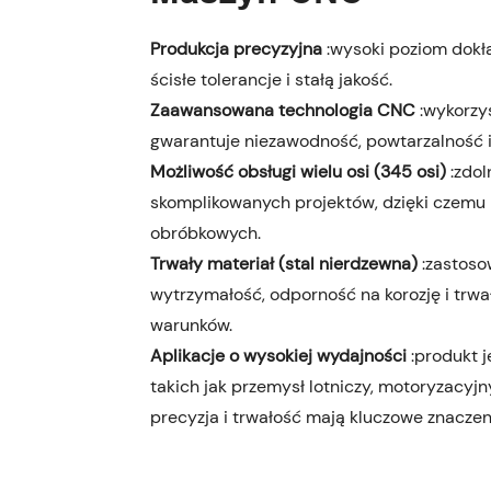
Produkcja precyzyjna
:wysoki poziom dokł
ścisłe tolerancje i stałą jakość.
Zaawansowana technologia CNC
:wykorzy
gwarantuje niezawodność, powtarzalność i
Możliwość obsługi wielu osi (345 osi)
:zdo
skomplikowanych projektów, dzięki czemu
obróbkowych.
Trwały materiał (stal nierdzewna)
:zastoso
wytrzymałość, odporność na korozję i trwa
warunków.
Aplikacje o wysokiej wydajności
:produkt 
takich jak przemysł lotniczy, motoryzacyj
precyzja i trwałość mają kluczowe znaczen