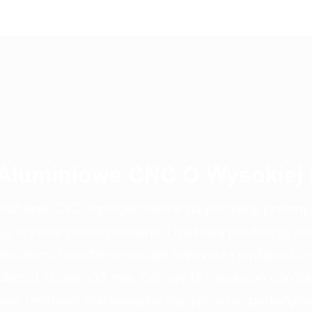
Aluminiowe CNC O Wysokiej 
brabiane CNC, zaprojektowane na potrzeby przemysł
iają szybkie prototypowanie i masową produkcję zł
bczemu urządzenie osiąga najwyższą wydajność o
bości ścianki 0,3 mm. Oferuje 15 rozwiązań obróbki
kowe i matowe piaskowanie, aby sprostać podwójnym