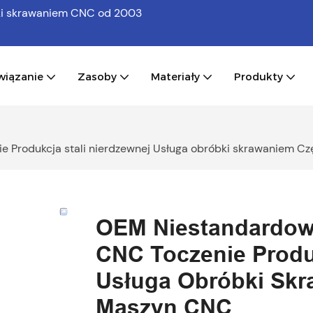
bki skrawaniem CNC
od 2003
wiązanie
Zasoby
Materiały
Produkty
 Produkcja stali nierdzewnej Usługa obróbki skrawaniem 
OEM Niestandardow
CNC Toczenie Produk
Usługa Obróbki Skr
Maszyn CNC