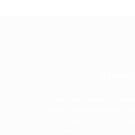
Części 
Precyzyjne części aluminiowe o
elektroniki użytkowej, umożliw
Dzięki 5-osiowemu centrum obró
otworu wynoszącej 0,5 mm i gru
anodowanie, utlenianie mikrołu