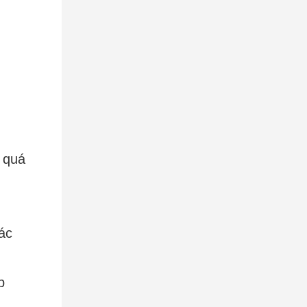
 quá
ác
p