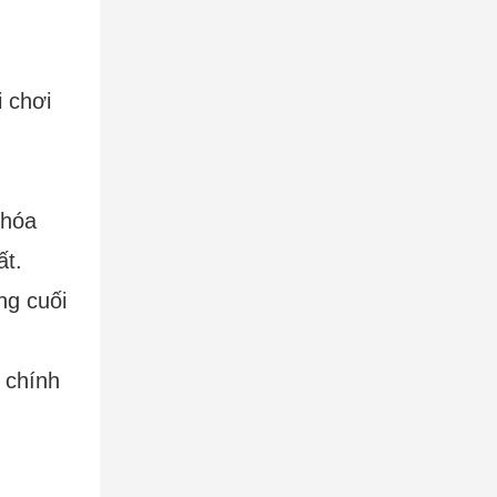
 chơi
 hóa
ất.
ng cuối