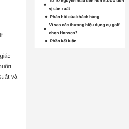
Từ 10 nguyên mẫu đến hơn 5.000 đơn
◆
vị sản xuất
Phản hồi của khách hàng
◆
Vì sao các thương hiệu dụng cụ golf
◆
chọn Honscn?
lf
Phần kết luận
◆
giác
 muốn
suất và