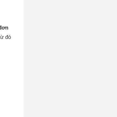
đơn
từ đó