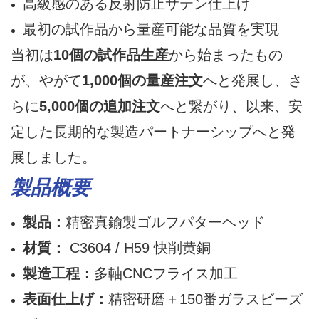
高級感のある反射防止サテン仕上げ
最初の試作品から量産可能な品質を実現
当初は
10個の試作品生産
から始まったもの
が、やがて
1,000個の量産注文
へと発展し、さ
らに
5,000個の追加注文
へと繋がり、以来、安
定した長期的な製造パートナーシップへと発
展しました。
製品概要
製品：
精密真鍮製ゴルフパターヘッド
材質：
C3604 / H59 快削黄銅
製造工程：
多軸CNCフライス加工
表面仕上げ：
精密研磨＋150番ガラスビーズ