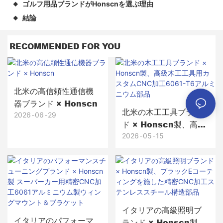
ゴルフ用品ブランドがHonscnを選ぶ理由
◆
結論
◆
RECOMMENDED FOR YOU
北米の高信頼性通信機
器ブランド × Honscn
北米の木工工具ブラン
2026
06
29
ド × Honscn製、高級
木工工具用カスタム
2026
05
15
CNC加工6061-T6アル
ミニウム部品
イタリアの高級照明ブ
イタリアのパフォーマ
ランド × Honscn製、