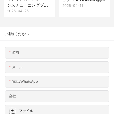
ンスチューニングブラ
ブラックEコーティング
2026
04
11
ンド × Honscn製 スー
2026
04
25
を施した精密CNC加工
パーカー用精密CNC加
ステンレススチール構
工6061アルミニウム製
造部品
ウィングマウント＆ブ
ご連絡ください
ラケット
名前
メール
電話/WhatsApp
会社
ファイル