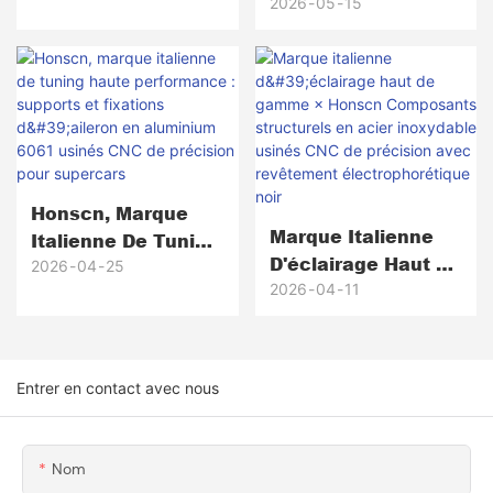
D'outils Pour Le
2026
05
15
Haute Fiabilité ×
Travail Du Bois :
Honscn
Composants En
Aluminium 6061-T6
Usinés CNC Sur
Mesure Pour Outils
De Menuiserie Haut
De Gamme
Honscn, Marque
Marque Italienne
Italienne De Tuning
D'éclairage Haut De
Haute
2026
04
25
Gamme × Honscn
2026
04
11
Performance :
Composants
Supports Et
Structurels En
Fixations D'aileron
Acier Inoxydable
En Aluminium 6061
Entrer en contact avec nous
Usinés CNC De
Usinés CNC De
Précision Avec
Précision Pour
Revêtement
Supercars
Nom
Électrophorétique