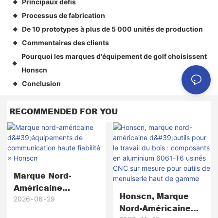
Principaux défis
◆
Processus de fabrication
◆
De 10 prototypes à plus de 5 000 unités de production
◆
Commentaires des clients
◆
Pourquoi les marques d'équipement de golf choisissent
◆
Honscn
Conclusion
◆
RECOMMENDED FOR YOU
Marque Nord-
Américaine
Honscn, Marque
D'équipements De
2026
06
29
Nord-Américaine
Communication