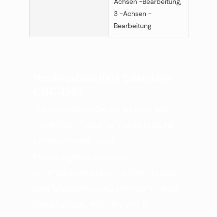
Achsen -Bearbeitung,
3 -Achsen -
Bearbeitung
Hochvorbereitete Edelstahl-
CNC-Teile
Präzisionsbearbeitungsteile aus
rostfreiem Stahl für medizinische,
Lebensmittel- und
Meersingenieurwesen
unterstützen schnelle Prototypen
und Massenproduktion komplexer
Strukturteile. Mithilfe von 5-