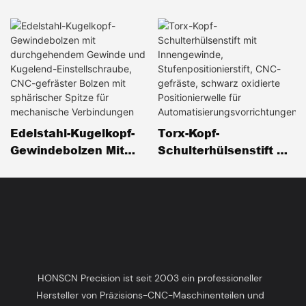
Edelstahl-Kugelkopf-
Torx-Kopf-
Gewindebolzen Mit
Schulterhülsenstift Mit
Durchgehendem
Innengewinde,
Gewinde Und
Stufenpositionierstift,
Kugelend-
CNC-Gefräste,
Einstellschraube, CNC-
Schwarz Oxidierte
Gefräster Bolzen Mit
Positionierwelle Für
Sphärischer Spitze Für
Automatisierungsvorri
Mechanische
Chtungen
HONSCN Precision ist seit 2003 ein professioneller
Verbindungen
Hersteller von Präzisions-CNC-Maschinenteilen und