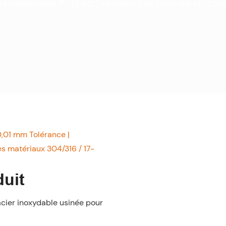
le revêtement PVD, etc., réunion Les normes strict
0,01 mm Tolérance |
s matériaux 304/316 / 17-
duit