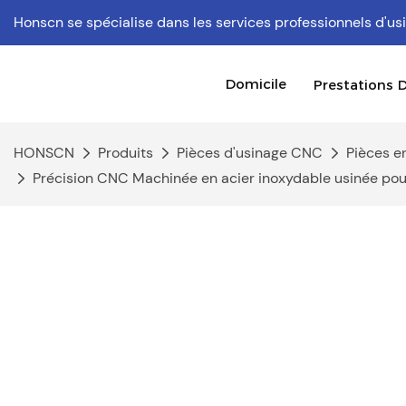
Honscn se spécialise dans les services professionnels d'
Domicile
Prestations D
HONSCN
Produits
Pièces d'usinage CNC
Pièces e
Précision CNC Machinée en acier inoxydable usinée pou