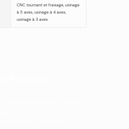
CNC tournant et fraisage, usinage
à 5 axes, usinage à 4 axes,
usinage à 3 axes
e Précision
 alimentaire et marine soutient le
utilisant le centre CNC de liaison
 du diamètre minimum de 0,2 mm et
ce telles que la passivation, le