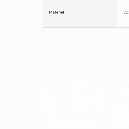
Matériel
Ac
Pièces CNC
Pièces d'usinage de précision en 
prototypage rapide et la producti
à 5 axes et le tour de précision
de l'épaisseur de la paroi de 0