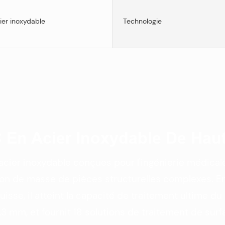
ier inoxydable
Technologie
 En Acier Inoxydable De Haut
acier inoxydable conçues pour l'ingénierie médicale,
on de masse de pièces structurelles complexes. En 
 suisse, il atteint la capacité de traitement ultime
,3 mm, et fournit 18 solutions de traitement de surfa