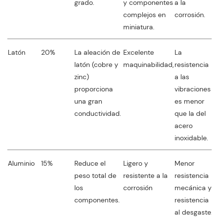
grado.
y componentes
a la
complejos en
corrosión.
miniatura.
Latón
20%
La aleación de
Excelente
La
L
latón (cobre y
maquinabilidad,
resistencia
e
zinc)
a las
e
proporciona
vibraciones
ó
una gran
es menor
conductividad.
que la del
acero
inoxidable.
Aluminio
15%
Reduce el
Ligero y
Menor
S
peso total de
resistente a la
resistencia
l
los
corrosión
mecánica y
componentes.
resistencia
al desgaste.