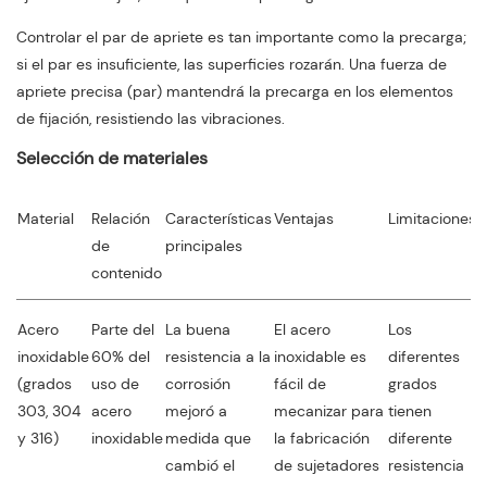
Controlar el par de apriete es tan importante como la precarga;
si el par es insuficiente, las superficies rozarán. Una fuerza de
apriete precisa (par) mantendrá la precarga en los elementos
de fijación, resistiendo las vibraciones.
Selección de materiales
Material
Relación
Características
Ventajas
Limitaciones
A
de
principales
contenido
Acero
Parte del
La buena
El acero
Los
S
inoxidable
60% del
resistencia a la
inoxidable es
diferentes
f
(grados
uso de
corrosión
fácil de
grados
s
303, 304
acero
mejoró a
mecanizar para
tienen
m
y 316)
inoxidable
medida que
la fabricación
diferente
p
cambió el
de sujetadores
resistencia