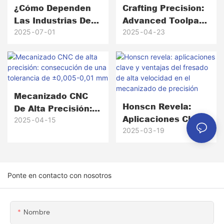
¿Cómo Dependen
Crafting Precision:
Las Industrias De
Advanced Toolpath
Alta Gama Para La
Planning And
2025
07
01
2025
04
23
Fresado CNC Para
Accuracy
Lograr La
Compensation In
Fabricación De
Complex Part
Defectos Cero?
Machining
Mecanizado CNC
Honscn Revela:
De Alta Precisión:
Aplicaciones Clave
Consecución De
2025
04
15
Y Ventajas Del
2025
03
19
Una Tolerancia De
Fresado De Alta
±0,005-0,01 Mm
Velocidad En El
Mecanizado De
Ponte en contacto con nosotros
Precisión
Nombre