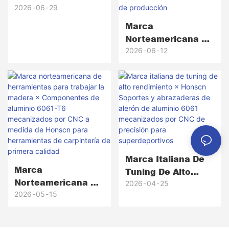
Equipos De
2026
06
29
Comunicación De
Marca
Alta Fiabilidad ×
Norteamericana De
Honscn
Equipamiento De
2026
06
12
Golf × Honscn
Cabezas De Putter
De Latón
Mecanizadas Por
CNC De Precisión,
Desde Prototipos
Hasta Más De 5000
Unidades De
Marca Italiana De
Producción
Marca
Tuning De Alto
Norteamericana De
Rendimiento ×
2026
04
25
Herramientas Para
2026
05
15
Honscn Soportes Y
Trabajar La Madera
Abrazaderas De
× Componentes De
Alerón De Aluminio