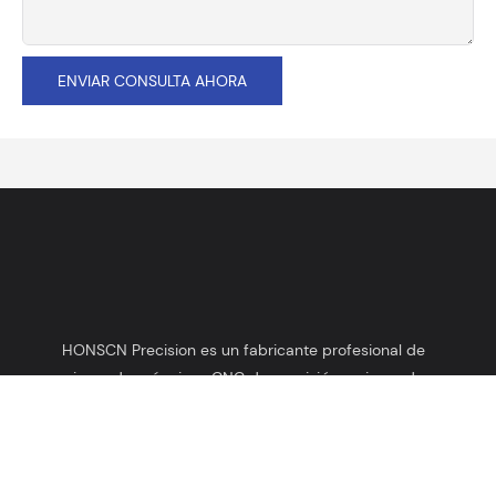
ENVIAR CONSULTA AHORA
HONSCN Precision es un fabricante profesional de
piezas de máquinas CNC de precisión y piezas de
tornos automáticos desde 2003.