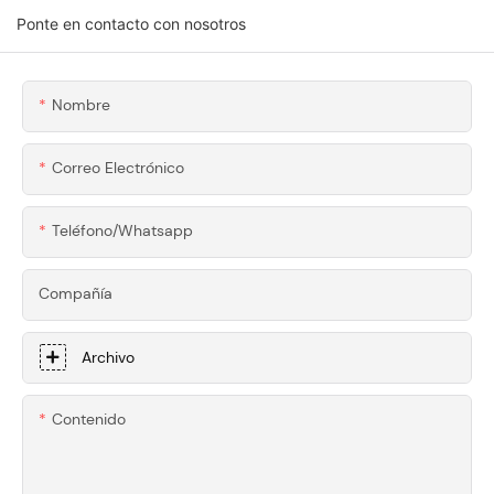
Aluminio 6061-T6
6061 Mecanizados
Ponte en contacto con nosotros
Mecanizados Por
Por CNC De
CNC A Medida De
Precisión Para
Honscn Para
Superdeportivos
Nombre
Herramientas De
Carpintería De
Correo Electrónico
Primera Calidad
Teléfono/whatsapp
Compañía
Archivo
Contenido