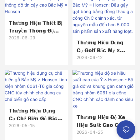
Thương Hiệu Thiết Bị
Truyền Thông Độ
Tin Cậy Cao Bắc Mỹ
2026
06
29
Thương Hiệu Dụng
× Honscn
Cụ Golf Bắc Mỹ ×
Honscn: Đầu Gậy Gạt
2026
06
12
Bóng Bằng Đồng
Thau Gia Công CNC
Chính Xác, Từ
Nguyên Mẫu Đến
Hơn 5.000 Sản Phẩm
Sản Xuất Hàng Loạt.
Thương Hiệu Dụng
Thương Hiệu Độ Xe
Cụ Chế Biến Gỗ Bắc
Hiệu Suất Cao Của Ý
Mỹ × Honscn Linh
2026
05
15
× Honscn - Bộ Giá
2026
04
25
Kiện Nhôm 6061-T6