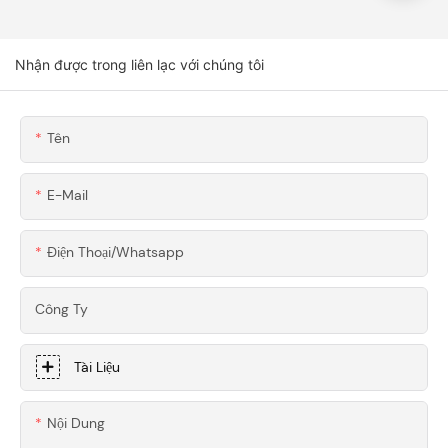
Đỡ Và Khung Gắn
Gia Công CNC Tùy
Cánh Gió Bằng
Chỉnh Cho Dụng Cụ
Nhôm 6061 Gia
Chế Biến Gỗ Cao Cấp
Nhận được trong liên lạc với chúng tôi
Công CNC Chính
Xác Dành Cho Siêu
Xe
Tên
E-Mail
Điện Thoại/whatsapp
Công Ty
Tài Liệu
Nội Dung