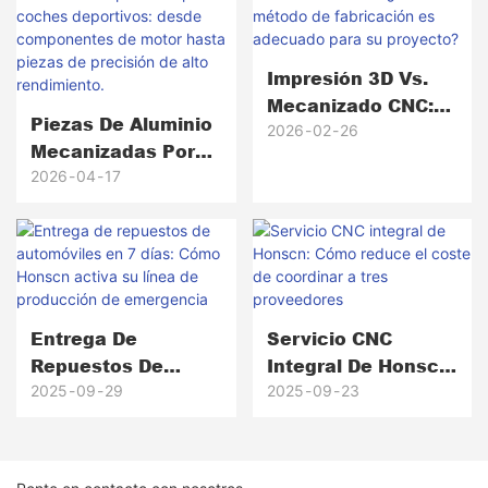
Impresión 3D Vs.
Mecanizado CNC:
Piezas De Aluminio
¿Qué Método De
2026
02
26
Mecanizadas Por
Fabricación Es
CNC Para Coches
2026
04
17
Adecuado Para Su
Deportivos: Desde
Proyecto?
Componentes De
Motor Hasta Piezas
De Precisión De
Alto Rendimiento.
Entrega De
Servicio CNC
Repuestos De
Integral De Honscn:
Automóviles En 7
Cómo Reduce El
2025
09
29
2025
09
23
Días: Cómo Honscn
Coste De Coordinar
Activa Su Línea De
A Tres Proveedores
Producción De