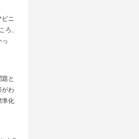
フピニ
ころ、
かっ
問題と
形がわ
標準化