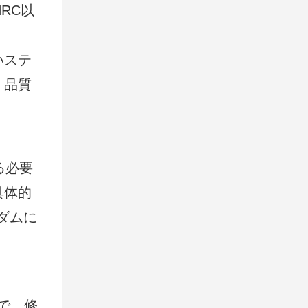
RC以
いステ
、品質
る必要
具体的
ダムに
で、修