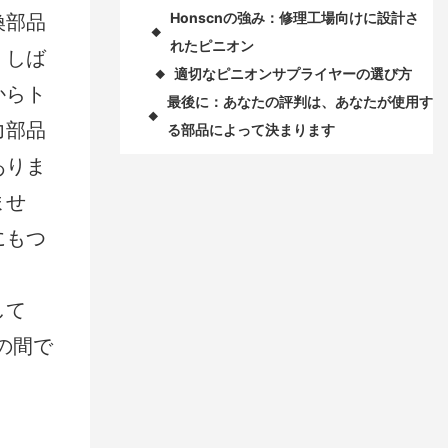
Honscnの強み：修理工場向けに設計さ
換部品
◆
れたピニオン
、しば
適切なピニオンサプライヤーの選び方
◆
からト
最後に：あなたの評判は、あなたが使用す
◆
力部品
る部品によって決まります
ありま
ませ
にもつ
して
の間で