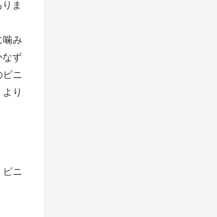
ありま
。
に噛み
かなず
のピニ
、より
。ピニ