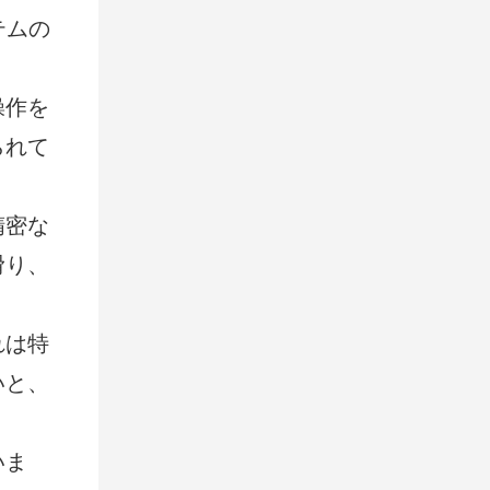
テムの
操作を
られて
。
精密な
滑り、
れは特
いと、
いま