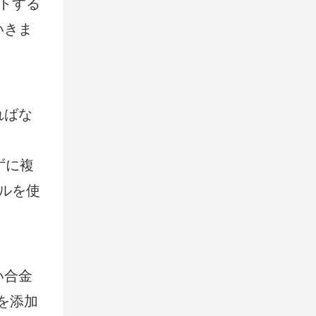
トする
いきま
ればな
ずに複
ルを使
い合金
を添加