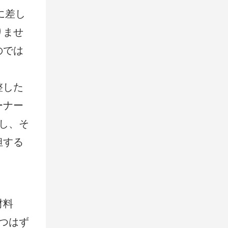
に差し
りませ
のでは
整した
ーナー
し、そ
担する
材料
つはず