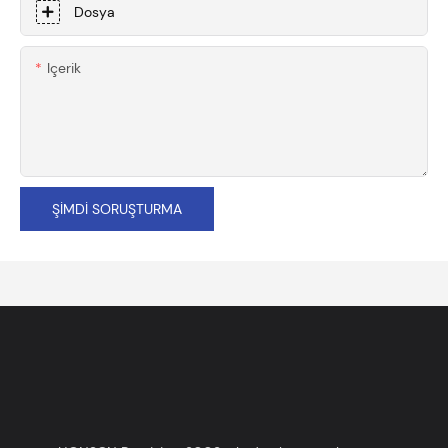
Dosya
Içerik
ŞIMDI SORUŞTURMA