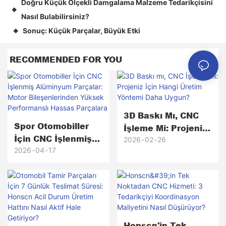
Doğru Küçük Ölçekli Damgalama Malzeme Tedarikçisini
◆
Nasıl Bulabilirsiniz?
Sonuç: Küçük Parçalar, Büyük Etki
◆
RECOMMENDED FOR YOU
3D Baskı Mı, CNC
Spor Otomobiller
İşleme Mi: Projeniz
İçin CNC İşlenmiş
İçin Hangi Üretim
2026
02
26
Alüminyum
2026
04
17
Yöntemi Daha
Parçalar: Motor
Uygun?
Bileşenlerinden
Yüksek
Performanslı
Hassas Parçalara
Honscn'in Tek