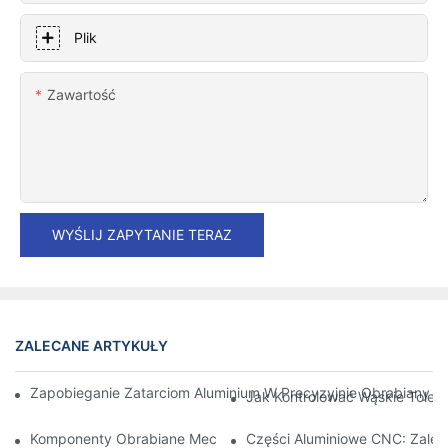
Plik
Zawartość
WYŚLIJ ZAPYTANIE TERAZ
ZALECANE ARTYKUŁY
Zapobieganie Zatarciom Aluminium W Precyzyjnie Obrabianych 
Jak Kontrolować Wąskie Toler
Komponenty Obrabiane Mechanicznie Z Aluminium: Dostosowa
Części Aluminiowe CNC: Zalety