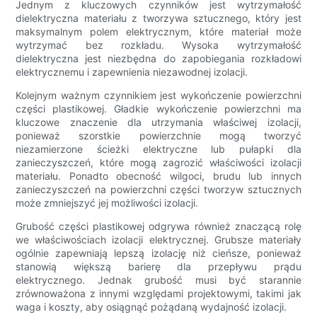
Jednym z kluczowych czynników jest wytrzymałość
dielektryczna materiału z tworzywa sztucznego, który jest
maksymalnym polem elektrycznym, które materiał może
wytrzymać bez rozkładu. Wysoka wytrzymałość
dielektryczna jest niezbędna do zapobiegania rozkładowi
elektrycznemu i zapewnienia niezawodnej izolacji.
Kolejnym ważnym czynnikiem jest wykończenie powierzchni
części plastikowej. Gładkie wykończenie powierzchni ma
kluczowe znaczenie dla utrzymania właściwej izolacji,
ponieważ szorstkie powierzchnie mogą tworzyć
niezamierzone ścieżki elektryczne lub pułapki dla
zanieczyszczeń, które mogą zagrozić właściwości izolacji
materiału. Ponadto obecność wilgoci, brudu lub innych
zanieczyszczeń na powierzchni części tworzyw sztucznych
może zmniejszyć jej możliwości izolacji.
Grubość części plastikowej odgrywa również znaczącą rolę
we właściwościach izolacji elektrycznej. Grubsze materiały
ogólnie zapewniają lepszą izolację niż cieńsze, ponieważ
stanowią większą barierę dla przepływu prądu
elektrycznego. Jednak grubość musi być starannie
zrównoważona z innymi względami projektowymi, takimi jak
waga i koszty, aby osiągnąć pożądaną wydajność izolacji.