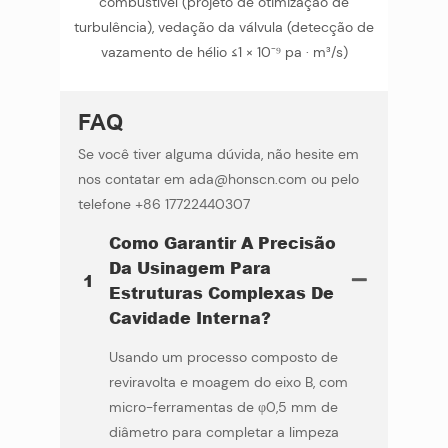
combustível (projeto de otimização de
turbulência), vedação da válvula (detecção de
vazamento de hélio ≤1 × 10⁻⁹ pa · m³/s)
FAQ
Se você tiver alguma dúvida, não hesite em
nos contatar em ada@honscn.com ou pelo
telefone +86 17722440307
Como Garantir A Precisão
Da Usinagem Para
1
Estruturas Complexas De
Cavidade Interna?
Usando um processo composto de
reviravolta e moagem do eixo B, com
micro-ferramentas de φ0,5 mm de
diâmetro para completar a limpeza