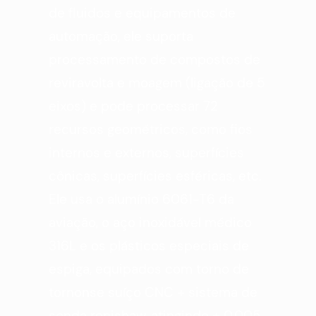
de fluidos e equipamentos de
automação, ele suporta
processamento de compostos de
reviravolta e moagem (ligação de 5
eixos) e pode processar 72
recursos geométricos, como fios
internos e externos, superfícies
cônicas, superfícies esféricas, etc.
Ele usa o alumínio 6061-T6 da
aviação, o aço inoxidável médico
316L e os plásticos especiais de
espiga, equipados com torno de
tornonse suíço CNC + sistema de
sonda renishaw, atingindo ± 0,005