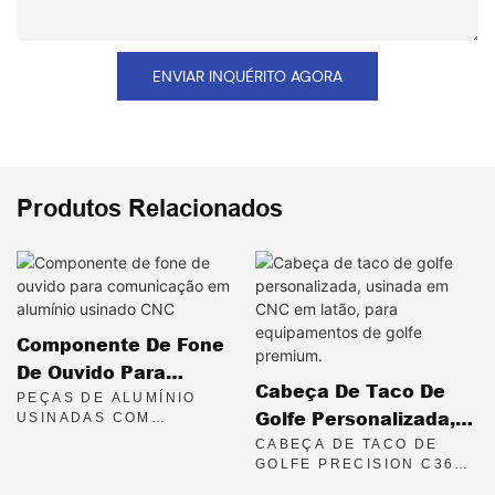
ENVIAR INQUÉRITO AGORA
Produtos Relacionados
Componente De Fone
De Ouvido Para
Cabeça De Taco De
Comunicação Em
PEÇAS DE ALUMÍNIO
Golfe Personalizada,
USINADAS COM
Alumínio Usinado CNC
PRECISÃO EM CNC PARA
Usinada Em CNC Em
CABEÇA DE TACO DE
FONES DE OUVIDO DE
GOLFE PRECISION C3604
Latão, Para
COMUNICAÇÃO.
EM LATÃO COM