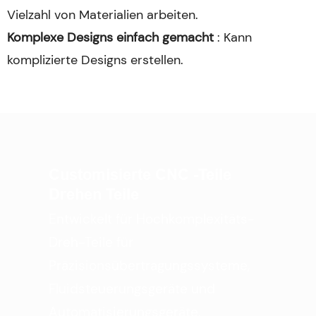
Vielzahl von Materialien arbeiten.
Komplexe Designs einfach gemacht
: Kann
komplizierte Designs erstellen.
Customisierte CNC -Teile
Drehen Teile
Entwickelt für Hochkomplexitäts-
Dreh-Teile für
Präzisionsübertragungssysteme,
Fluidsteuerungsgeräte und
Automatisierungsgeräte,