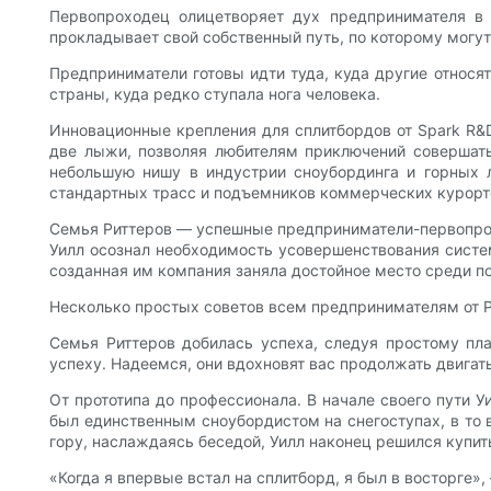
Первопроходец олицетворяет дух предпринимателя в е
прокладывает свой собственный путь, по которому могут
Предприниматели готовы идти туда, куда другие относя
страны, куда редко ступала нога человека.
Инновационные крепления для сплитбордов от Spark R&
две лыжи, позволяя любителям приключений совершать
небольшую нишу в индустрии сноубординга и горных л
стандартных трасс и подъемников коммерческих курорт
Семья Риттеров — успешные предприниматели-первопрохо
Уилл осознал необходимость усовершенствования систем
созданная им компания заняла достойное место среди п
Несколько простых советов всем предпринимателям от Р
Семья Риттеров добилась успеха, следуя простому пла
успеху. Надеемся, они вдохновят вас продолжать двига
От прототипа до профессионала. В начале своего пути 
был единственным сноубордистом на снегоступах, в то 
гору, наслаждаясь беседой, Уилл наконец решился купит
«Когда я впервые встал на сплитборд, я был в восторге»,