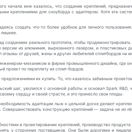
ого начала мне казалось, что создание креплений, предназн
ми креплениями для сноуборда с адаптером. Хотя эта систе
деясь создать что-то более удобное для личного пользования
 лишнее.
ад созданием реального прототипа, чтобы продемонстрировать
е версии из алюминия, вырезанного лазером, и пластиковых де
л отзывы от друзей, жены и других любителей сплитбордов на 
 инженером-механиком в фирме промышленного дизайна, где о
й проект по переплету из сплит-бордов.
и предложениями их купить. То, что казалось забавным проекто
кий шаг, уволился с основной работы и основал Spark R&D, 
своему сердцу и своей страсти, и это принесло свои плоды.
 необходимость адаптации лыж к цельной доске делают крепле
. Совершенствовать конструкцию креплений — задача не из лёг
бностями в проектировании креплений, производство продукт
енять у сторонних поставщиков. Они были дорогими и лишали