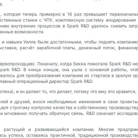
а.
, которая теперь примерно в 16 раз превышает первоначал
бственные станки с ЧПУ, комплексную систему анодирования 
нию внутренних процессов в Spark R&D удалось снизить зат
венные возможности.
е и навыки Уилла были достаточными, чтобы поднять компанию
ыставки, расчёт заработной платы, денежный поток, финанс
ервопроходцев). Поначалу, когда Бекка помогала Spark R&D не
park R&D. В конце концов, она ушла с основной работы, чт
валось для преобразования компании из стартапа в зрелую ор
главный операционный директор Spark R&D.
пеха), и он делает то, что делает, потому что ему это нравится,
елей и друзей, внося необходимые изменения в свои проекты
аря строгому контролю качества и собственному производству,
и мгновенно получать обратную связь. R&D означает исследов
 растущей и развивающейся компании. Многие предприни
ась успеха, оставаясь практичной, традиционной производст