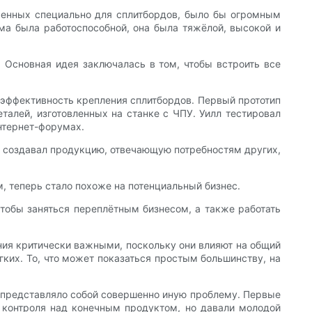
аченных специально для сплитбордов, было бы огромным
ма была работоспособной, она была тяжёлой, высокой и
. Основная идея заключалась в том, чтобы встроить все
 эффективность крепления сплитбордов. Первый прототип
талей, изготовленных на станке с ЧПУ. Уилл тестировал
интернет-форумах.
н создавал продукцию, отвечающую потребностям других,
м, теперь стало похоже на потенциальный бизнес.
чтобы заняться переплётным бизнесом, а также работать
ния критически важными, поскольку они влияют на общий
ких. То, что может показаться простым большинству, на
а представляло собой совершенно иную проблему. Первые
 контроля над конечным продуктом, но давали молодой