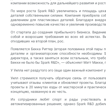
компании возможность для дальнейшего развития и рост
По мере роста Spark R&D увеличилась и площадь цеха
деталей собственными силами. Компания приобрела со
давлением для пластиковых деталей. Благодаря внедре
одновременно повысив качество и увеличив производст
От стартапа до создания прибыльного бизнеса. Видени
собой и возросшие требования во всех её аспектах. В
отходивших на второй план, рос.
Появляется Бекка Риттер (вторая половинка этой пары п
деталям и организаторские способности необходимы S
директора, а также заняться всем остальным, что требо
Бекки не было бы Spark R&D», — объясняет Мэтт Макки, 
У Уилла нет раздутого эго (еще один важный компонент ус
Уилл стремился получать обратную связь от пользоват
учитывают отзывы клиентов и обновляют проекты. Благод
проекты в 20 минутах езды от мастерской и практическ
концепцию, названную в их честь.
Их сотрудники любят спорт и рады участвовать в
автоматизированные решения; однако Spark R&D добил