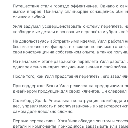
Путешествия стали гораздо эффективнее. Однако с сам
шагом вперёд. Поначалу сплитборды оснащались обычны
слишком гибкой.
Уилл задумал усовершенствовать систему переплёта, на
необходимые детали в основание переплёта и убрать всё
Не довольствуясь абстрактными идеями, Уилл работал н
был изготовлен из фанеры, но вскоре появились готовы
свои конструкции на собственном опыте, а также получа
На начальном этапе разработки переплета Уилл работал
одновременно внедряя полученные знания в свой побочны
После того, как Уилл представил переплёты, его завалил
При поддержке Бекки Уилл решился на предпринимательс
дизайнером продукции для своих клиентов. Он следовал 
Сплитборд Spark. Уникальная конструкция сплитборда и
вес, управляемость и эксплуатационные характеристики
самом деле довольно сложно.
Первые перспективы. Хотя Уилл обладал опытом и спосо
детали и компоненты приходилось заказывать или зам