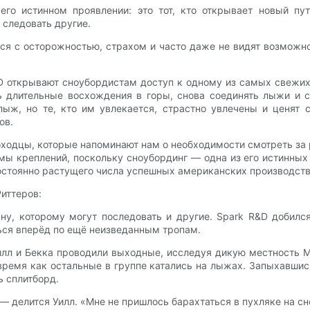
го истинном проявлении: это тот, кто открывает новый путь
 следовать другие.
тся с осторожностью, страхом и часто даже не видят возможно
D открывают сноубордистам доступ к одному из самых свежих
 длительные восхождения в горы, снова соединять лыжи и сп
ыж, но те, кто им увлекается, страстно увлечены и ценят с
ов.
дцы, которые напоминают нам о необходимости смотреть за р
ы креплений, поскольку сноубординг — одна из его истинных 
остоянно растущего числа успешных американских производств
иттеров:
ну, которому могут последовать и другие. Spark R&D добилс
ться вперёд по ещё неизведанным тропам.
Уилл и Бекка проводили выходные, исследуя дикую местность М
время как остальные в группе катались на лыжах. Запыхавшис
ь сплитборд.
 — делится Уилл. «Мне не пришлось барахтаться в пухляке на сн