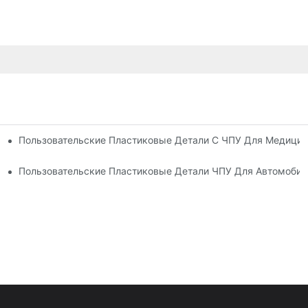
ли, Отлитые Под Давлением
Пользовательские Пластиковые Детали С ЧПУ Для Медицин
тельской Электронике
Пользовательские Пластиковые Детали ЧПУ Для Автомоби