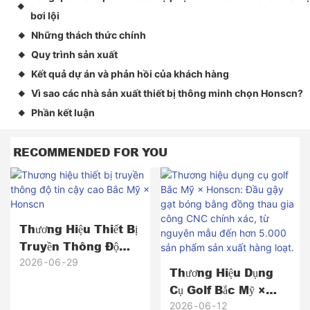
◆
bơi lội
Những thách thức chính
◆
Quy trình sản xuất
◆
Kết quả dự án và phản hồi của khách hàng
◆
Vì sao các nhà sản xuất thiết bị thông minh chọn Honscn?
◆
Phần kết luận
◆
RECOMMENDED FOR YOU
Thương Hiệu Thiết Bị
Truyền Thông Độ
Tin Cậy Cao Bắc Mỹ
2026
06
29
Thương Hiệu Dụng
× Honscn
Cụ Golf Bắc Mỹ ×
Honscn: Đầu Gậy Gạt
2026
06
12