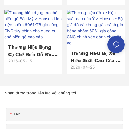
Bóng Bằng Đồng
Thau Gia Công CNC
Chính Xác, Từ
Nguyên Mẫu Đến
Hơn 5.000 Sản Phẩm
Sản Xuất Hàng Loạt.
Thương Hiệu Dụng
Thương Hiệu Độ Xe
Cụ Chế Biến Gỗ Bắc
Hiệu Suất Cao Của Ý
Mỹ × Honscn Linh
2026
05
15
× Honscn - Bộ Giá
2026
04
25
Kiện Nhôm 6061-T6
Đỡ Và Khung Gắn
Gia Công CNC Tùy
Cánh Gió Bằng
Chỉnh Cho Dụng Cụ
Nhôm 6061 Gia
Chế Biến Gỗ Cao Cấp
Nhận được trong liên lạc với chúng tôi
Công CNC Chính
Xác Dành Cho Siêu
Xe
Tên