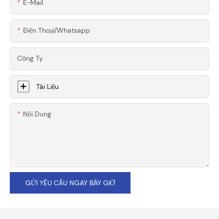
E-Mail
Điện Thoại/whatsapp
Công Ty
Tài Liệu
Nội Dung
GỬI YÊU CẦU NGAY BÂY GIỜ