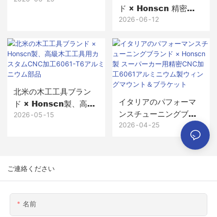
ド × Honscn 精密
CNC加工真鍮製パター
2026
06
12
ヘッド（試作品から
5,000個以上の量産ま
で）
北米の木工工具ブラン
イタリアのパフォーマ
ド × Honscn製、高級
ンスチューニングブラ
木工工具用カスタム
2026
05
15
ンド × Honscn製 スー
2026
04
25
CNC加工6061-T6アル
パーカー用精密CNC加
ミニウム部品
工6061アルミニウム製
ウィングマウント＆ブ
ご連絡ください
ラケット
名前