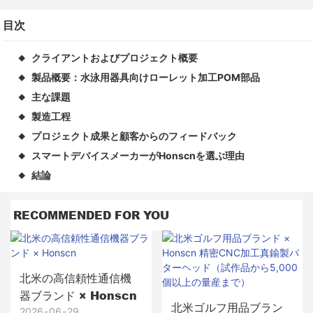
目次
クライアントおよびプロジェクト概要
◆
製品概要：水泳用器具向けローレット加工POM部品
◆
主な課題
◆
製造工程
◆
プロジェクト成果と顧客からのフィードバック
◆
スマートデバイスメーカーがHonscnを選ぶ理由
◆
結論
◆
RECOMMENDED FOR YOU
北米の高信頼性通信機
器ブランド × Honscn
北米ゴルフ用品ブラン
2026
06
29