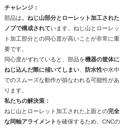
チャレンジ：
部品は
、ねじ山部分とローレット加工された
ノブで構成されて
います。ねじ山とローレッ
ト加工部分との同心度が高いことが非常に重
要です。
同心度がずれていると、部品を
機器の筐体に
ねじ込んだ際に傾いてしまい
、
防水性
や水中
でのスムーズな動作が損なわれる可能性があ
ります。
私たちの解決策：
ねじ山とローレット加工された上面との
完全
な同軸アライメント
を確保するため、CNCの