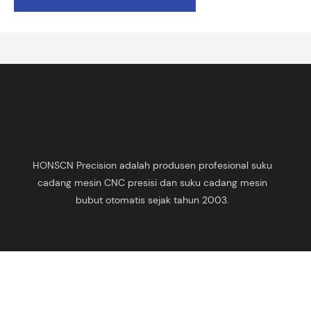
HONSCN Precision adalah produsen profesional suku
cadang mesin CNC presisi dan suku cadang mesin
bubut otomatis sejak tahun 2003.
Hak Cipta © 2025 HONSCN |
Peta Situs
Kebijakan Privasi