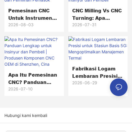
Pemesinan CNC
CNC Milling Vs CNC
Untuk Instrumen
Turning: Apa
Medis & Ilmiah:
Perbedaannya?
2026
08
03
2026
07
31
Material, Toleransi,
Panduan Lengkap
Proses, Dan
Untuk Insinyur Dan
Pemilihan Pemasok
Pembeli
Fabrikasi Logam
Apa Itu Pemesinan
Lembaran Presisi
CNC? Panduan
Untuk Stasiun
2026
06
29
Lengkap Untuk
2026
07
10
Basis 5G:
Insinyur Dan
Mengoptimalkan
Pembeli | Produsen
Manajemen Termal
Komponen CNC
Hubungi kami kembali
OEM Di Shenzhen,
Cina