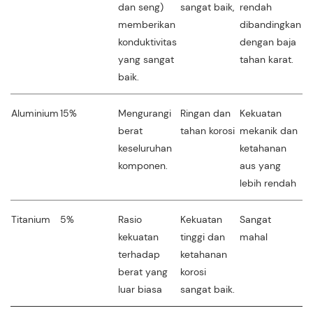
dan seng)
sangat baik,
rendah
op
memberikan
dibandingkan
konduktivitas
dengan baja
yang sangat
tahan karat.
baik.
Aluminium
15%
Mengurangi
Ringan dan
Kekuatan
Si
berat
tahan korosi
mekanik dan
ri
keseluruhan
ketahanan
komponen.
aus yang
lebih rendah
Titanium
5%
Rasio
Kekuatan
Sangat
Si
kekuatan
tinggi dan
mahal
ke
terhadap
ketahanan
d
berat yang
korosi
te
luar biasa
sangat baik.