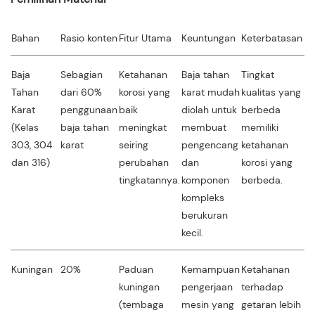
Bahan
Rasio konten
Fitur Utama
Keuntungan
Keterbatasan
Ap
Baja
Sebagian
Ketahanan
Baja tahan
Tingkat
D
Tahan
dari 60%
korosi yang
karat mudah
kualitas yang
un
Karat
penggunaan
baik
diolah untuk
berbeda
m
(Kelas
baja tahan
meningkat
membuat
memiliki
p
303, 304
karat
seiring
pengencang
ketahanan
mo
dan 316)
perubahan
dan
korosi yang
tingkatannya.
komponen
berbeda.
kompleks
berukuran
kecil.
Kuningan
20%
Paduan
Kemampuan
Ketahanan
Ko
kuningan
pengerjaan
terhadap
di
(tembaga
mesin yang
getaran lebih
da