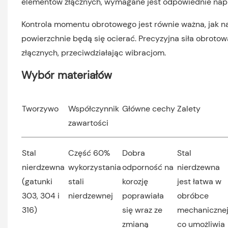
elementów złącznych, wymagane jest odpowiednie nap
Kontrola momentu obrotowego jest równie ważna, jak na
powierzchnie będą się ocierać. Precyzyjna siła obro
złącznych, przeciwdziałając wibracjom.
Wybór materiałów
Tworzywo
Współczynnik
Główne cechy
Zalety
zawartości
Stal
Część 60%
Dobra
Stal
nierdzewna
wykorzystania
odporność na
nierdzewna
(gatunki
stali
korozję
jest łatwa w
303, 304 i
nierdzewnej
poprawiała
obróbce
316)
się wraz ze
mechanicznej
zmianą
co umożliwia