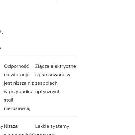
h,
w
Odporność
Złącza elektryczne
na wibracje
są stosowane w
jest niższa niż
zespołach
w przypadku
optycznych
stali
nierdzewnej
ny
Niższa
Lekkie systemy
wytrzymałość
optyczne