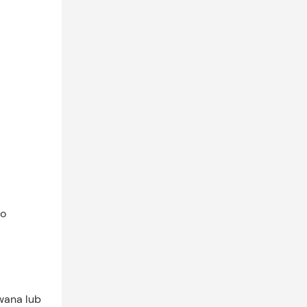
 o
wana lub