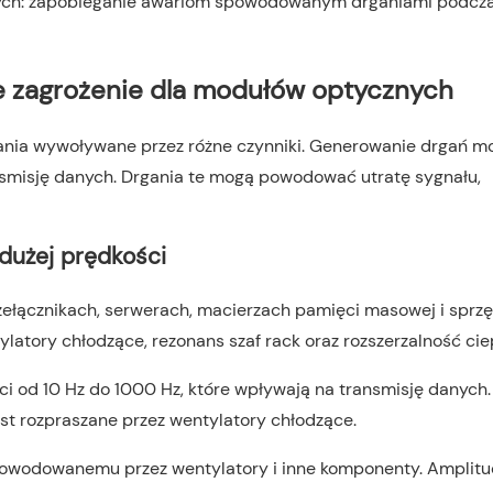
e zagrożenie dla modułów optycznych
ania wywoływane przez różne czynniki. Generowanie drgań m
smisję danych. Drgania te mogą powodować utratę sygnału,
dużej prędkości
zełącznikach, serwerach, macierzach pamięci masowej i sprzę
atory chłodzące, rezonans szaf rack oraz rozszerzalność cie
ci od 10 Hz do 1000 Hz, które wpływają na transmisję danych.
est rozpraszane przez wentylatory chłodzące.
owodowanemu przez wentylatory i inne komponenty. Amplitud