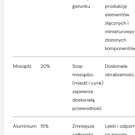
gatunku
produkcję
elementów
złącznych i
miniaturowyc
złożonych
komponentó
Mosiądz
20%
Stop
Doskonała
mosiądzu
obrabialność,
(miedź i cynk)
zapewnia
doskonałą
przewodność
Aluminium
15%
Zmniejsza
Lekki i odpor
całkowitą
na korozję