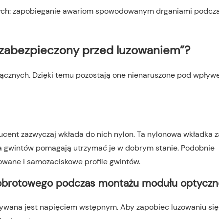
t „zabezpieczony przed luzowaniem”?
łącznych. Dzięki temu pozostają one nienaruszone pod wpły
ucent zazwyczaj wkłada do nich nylon. Ta nylonowa wkładka 
a gwintów pomagają utrzymać je w dobrym stanie. Podobnie
kowane i samozaciskowe profile gwintów.
 obrotowego podczas montażu modułu optycz
zywana jest napięciem wstępnym. Aby zapobiec luzowaniu się