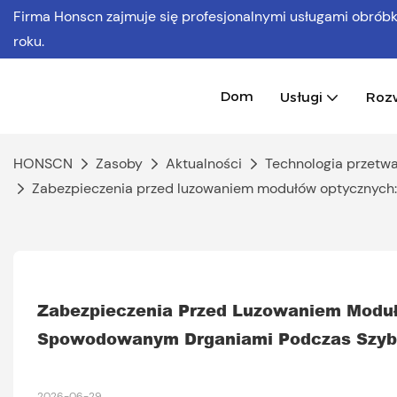
Firma Honscn zajmuje się profesjonalnymi usługami obró
roku.
Dom
Usługi
Roz
HONSCN
Zasoby
Aktualności
Technologia przetwa
Zabezpieczenia przed luzowaniem modułów optycznych:
Zabezpieczenia Przed Luzowaniem Moduł
Spowodowanym Drganiami Podczas Szybk
2026-06-29