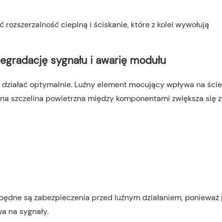
zszerzalność cieplną i ściskanie, które z kolei wywołują
egradację sygnału i awarię modułu
y działać optymalnie. Luźny element mocujący wpływa na ście
jna szczelina powietrzna między komponentami zwiększa się 
zbędne są zabezpieczenia przed luźnym działaniem, ponieważ 
a na sygnały.