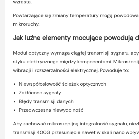
wzrasta.
Powtarzające się zmiany temperatury mogą powodować ro
mikroruchy.
Jak luźne elementy mocujące powodują d
Moduł optyczny wymaga ciągłej transmisji sygnału, ab
styku elektrycznego między komponentami. Mikroskopi
wibracji i rozszerzalności elektrycznej. Powoduje to:
Niewspółosiowość ścieżek optycznych
Zakłócone sygnały
Błędy transmisji danych
Przedwczesna niewydolność
Aby zachować mikroskopijną integralność sygnału, nie
transmisji 400G przesunięcie nawet w skali nano wpływ