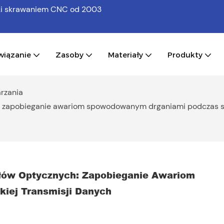
bki skrawaniem CNC
od 2003
wiązanie
Zasoby
Materiały
Produkty
rzania
 zapobieganie awariom spowodowanym drganiami podczas sz
ów Optycznych: Zapobieganie Awariom 
iej Transmisji Danych