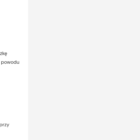
żkę
z powodu
przy