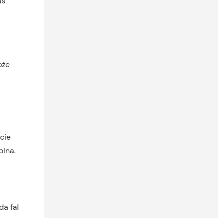
oże
cie
plna.
a fal