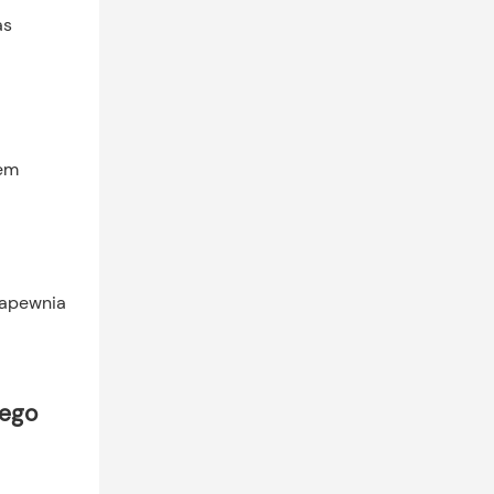
wem
zapewnia
nego