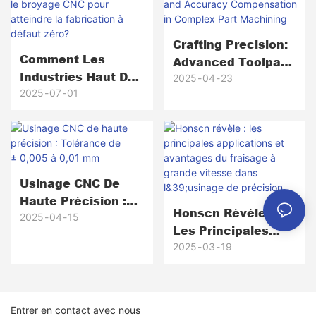
Crafting Precision:
Comment Les
Advanced Toolpath
Industries Haut De
Planning And
2025
04
23
Gamme S'appuient-
2025
07
01
Accuracy
Elles Sur Le
Compensation In
Broyage CNC Pour
Complex Part
Atteindre La
Machining
Fabrication À
Défaut Zéro?
Usinage CNC De
Haute Précision :
Honscn Révèle :
Tolérance De
2025
04
15
Les Principales
± 0,005 À 0,01 Mm
Applications Et
2025
03
19
Avantages Du
Fraisage À Grande
Vitesse Dans
Entrer en contact avec nous