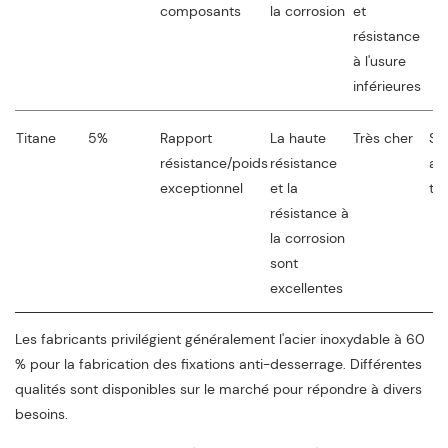
composants
la corrosion
et
résistance
à l'usure
inférieures
Titane
5%
Rapport
La haute
Très cher
Sy
résistance/poids
résistance
aé
exceptionnel
et la
té
résistance à
la corrosion
sont
excellentes
Les fabricants privilégient généralement l'acier inoxydable à 60
% pour la fabrication des fixations anti-desserrage. Différentes
qualités sont disponibles sur le marché pour répondre à divers
besoins.