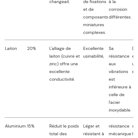
changeait.
de fixations
à la
et de
corrosion
composants
différentes.
miniatures
complexes.
Laiton
20%
L'alliage de
Excellente
Sa
De
laiton (cuivre et
usinabilité,
résistance
él
zinc) offre une
aux
uti
excellente
vibrations
en
conductivité.
est
inférieure à
celle de
l'acier
inoxydable.
Aluminium
15%
Réduit le poids
Léger et
résistance
sy
total des
résistant à
mécanique
lé