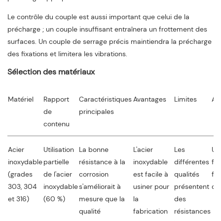
Le contrôle du couple est aussi important que celui de la
précharge ; un couple insuffisant entraînera un frottement des
surfaces. Un couple de serrage précis maintiendra la précharge
des fixations et limitera les vibrations.
Sélection des matériaux
Matériel
Rapport
Caractéristiques
Avantages
Limites
Ap
de
principales
contenu
Acier
Utilisation
La bonne
L'acier
Les
Uti
inoxydable
partielle
résistance à la
inoxydable
différentes
fa
(grades
de l'acier
corrosion
est facile à
qualités
fi
303, 304
inoxydable
s'améliorait à
usiner pour
présentent
de
et 316)
(60 %)
mesure que la
la
des
qualité
fabrication
résistances