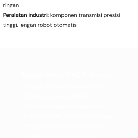
ringan
Peralatan industri:
komponen transmisi presisi
tinggi, lengan robot otomatis
Bagian Mesin CNC 5-Sumbu
Komponen mesin lima sumbu
dengan struktur polihedral
kompleks yang dirancang untuk
kedirgantaraan, energi dan tenaga,
serta peralatan medis kelas atas
mendukung pemesinan lima