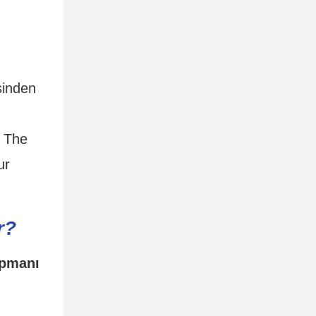
sinden
. The
ur
r?
ipmanı