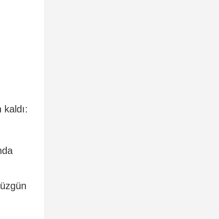
 kaldı:
ında
düzgün