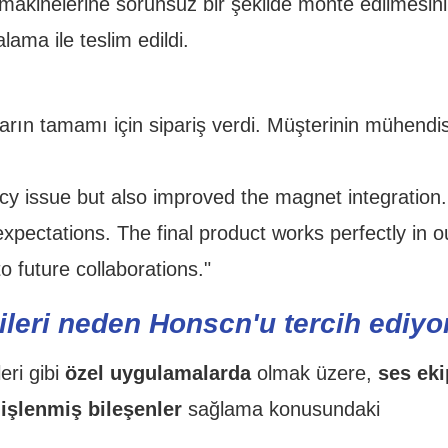
makinelerine sorunsuz bir şekilde monte edilmesini
ama ile teslim edildi.
aların tamamı için sipariş verdi. Müşterinin mühendi
ncy issue but also improved the magnet integration
expectations. The final product works perfectly in o
 future collaborations."
ileri neden Honscn'u tercih ediyo
eri gibi
özel uygulamalarda
olmak üzere,
ses ek
işlenmiş bileşenler
sağlama konusundaki