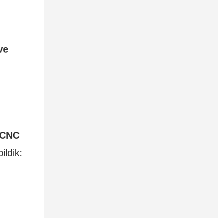
ve
CNC
ildik: