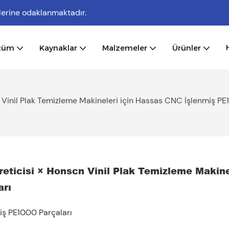
lerine odaklanmaktadır.
züm
Kaynaklar
Malzemeler
Ürünler
n Vinil Plak Temizleme Makineleri için Hassas CNC İşlenmiş PE
eticisi × Honscn Vinil Plak Temizleme Makinel
arı
iş PE1000 Parçaları