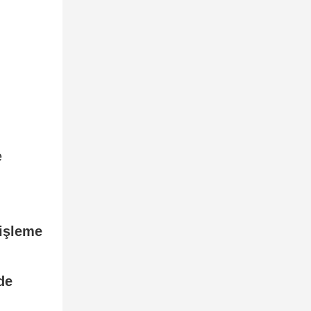
e
işleme
de