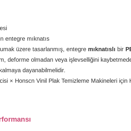
esi
n entegre mıknatıs
 korumak üzere tasarlanmış, entegre
mıknatıslı
bir
P
m, deforme olmadan veya işlevselliğini kaybetmed
kalmaya dayanabilmelidir.
rformansı