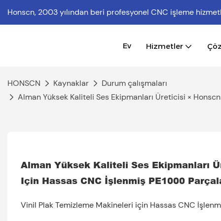
Honscn,
2003 yılından beri profesyonel CNC işleme hizmet
Ev
Hizmetler
Çö
HONSCN
Kaynaklar
Durum çalışmaları
Alman Yüksek Kaliteli Ses Ekipmanları Üreticisi × Honsc
Alman Yüksek Kaliteli Ses Ekipmanları Ür
Için Hassas CNC İşlenmiş PE1000 Parçal
Vinil Plak Temizleme Makineleri için Hassas CNC İşlenm