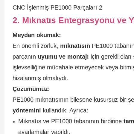
2. Mıknatıs Entegrasyonu ve 
Meydan okumak:
En önemli zorluk,
mıknatısın
PE1000 tabanına
parçanın
uyumu ve montajı
için gerekli olan
işlevselliğine müdahale etmeyecek veya bitmiş
hizalanmış olmalıydı.
Çözümümüz:
PE1000 mıknatısının bileşene kusursuz bir ş
yöntemini
kullandık. Ayrıca:
Mıknatıs ve PE1000 tabanının birbirine
tam
ayarlamalar yapıldı.