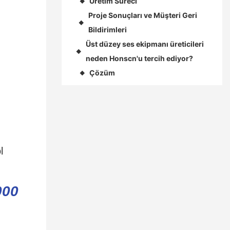
Üretim Süreci
◆
Proje Sonuçları ve Müşteri Geri
◆
Bildirimleri
Üst düzey ses ekipmanı üreticileri
◆
neden Honscn'u tercih ediyor?
Çözüm
◆
l
000