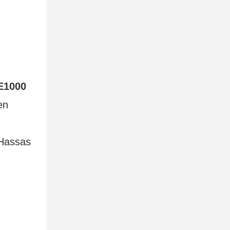
E1000
en