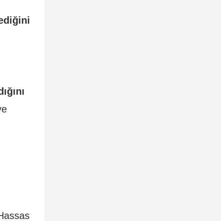
diğini
ığını
ve