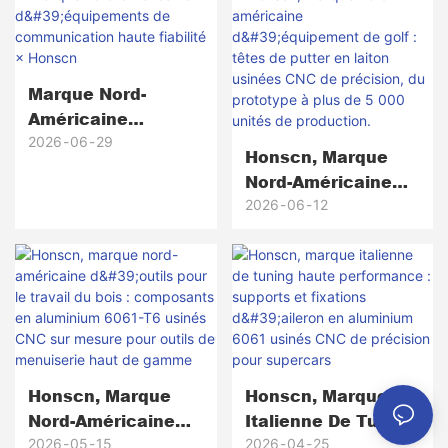
Marque Nord-
Américaine
D'équipements De
2026
06
29
Honscn, Marque
Communication
Nord-Américaine
Haute Fiabilité ×
D'équipement De
2026
06
12
Honscn
Golf : Têtes De
Putter En Laiton
Usinées CNC De
Précision, Du
Prototype À Plus
De 5 000 Unités De
Production.
Honscn, Marque
Honscn, Marque
Nord-Américaine
Italienne De Tuning
D'outils Pour Le
Haute
2026
05
15
2026
04
25