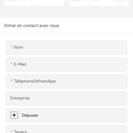
Travail Du Bois :
Performance :
Composants En
Supports Et
Aluminium 6061-T6
Fixations D'aileron
Entrer en contact avec nous
Usinés CNC Sur
En Aluminium 6061
Mesure Pour Outils
Usinés CNC De
De Menuiserie Haut
Précision Pour
Nom
De Gamme
Supercars
E-Mail
Téléphone/WhatsApp
Entreprise
Déposer
Teneur