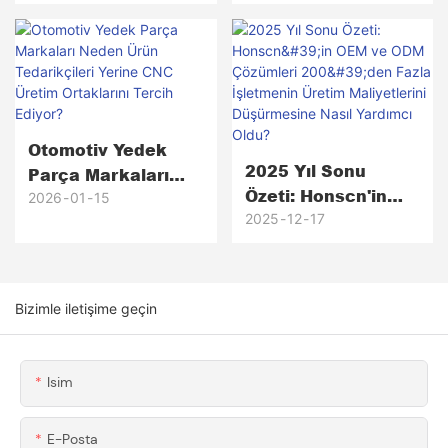
Geliyor Ve
2026 Vizyonumuz
Donanımın
Arkasında Neler
Oluyor?
Otomotiv Yedek
2025 Yıl Sonu
Parça Markaları
Özeti: Honscn'in
Neden Ürün
2026
01
15
OEM Ve ODM
2025
12
17
Tedarikçileri Yerine
Çözümleri 200'den
CNC Üretim
Fazla İşletmenin
Ortaklarını Tercih
Üretim Maliyetlerini
Ediyor?
Bizimle iletişime geçin
Düşürmesine Nasıl
Yardımcı Oldu?
Isim
E-Posta