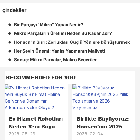
İçindekiler
Bir Parçayı “Mikro” Yapan Nedir?
◆
Mikro Parçaların Üretimi Neden Bu Kadar Zor?
◆
Honscn'ın Sırrı: Zorlukları Güçlü Yönlere Dönüştürmek
◆
Her Şeyin Önemi: Yanlış Yapmanın Maliyeti
◆
Sonuç: Mikro Parçalar, Makro Beceriler
◆
RECOMMENDED FOR YOU
Ev Hizmet Robotları
Birlikte Büyüyoruz:
Neden Yeni Büyük
Honscn'nin 2025
Bir Fırsat Haline
Yıllık Toplantısı Ve
2026
05
23
2026
02
04