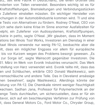
atz, seit eine Fabrik in Deutschland, die einen Großteil des
underten von Teilen verwendet. Besonders wichtig ist es für
 Kraftstoffleitungen, Bremsleitungen und Verbindungsstücken
ulieferer einstellen müssten. Ein wichtiger Hersteller von
echungen in der Automobilindustrie kommen wird. TI und eine
re Tests von Alternativen zu fördern. Rodney O'Neal, CEO von
Ich sehe darin keine Krise im Sinne enormer Ausfallzeiten für
elphi, ein Zulieferer von Audiosystemen, Kraftstoffpumpen,
odukte in petto, sagte O'Neal. „Wir glauben, dass im Moment
ons bei Illinois Tool Works, Investoren am Dienstag in einer
staat Illinois verwende nur wenig PA-12, beobachte aber die
t, dass ein möglicher Engpass vor allem für europäische
ei bis vor Kurzem wegen des Problems besorgt gewesen. „Es
ur Sorge ist“, sagte Wainscott gegenüber Investoren. Die
31. März im Werk von Evonik Industries verursacht. Das Werk
stellung von Harz verwendet wird. Evonik teilte mit, dass das
umpen und Schläuchen, erklärte CEO Donald Washkewicz, sein
tbremsschläuche und andere Teile. Das in Cleveland ansässige
men bewahren“, sagte Washkewicz. Allerdings könnte der
eistung von PA-12. Die Chemikalie nimmt weniger Feuchtigkeit
ewachsen. Sadhan Jana, Professor für Polymertechnik an der
enge Tests durchlaufen, um sicherzustellen, dass er für ein
davor, sich auf ein beschleunigtes Verfahren zur Prüfung von
t, dass General Motors Co., Ford Motor Co., Chrysler Group,