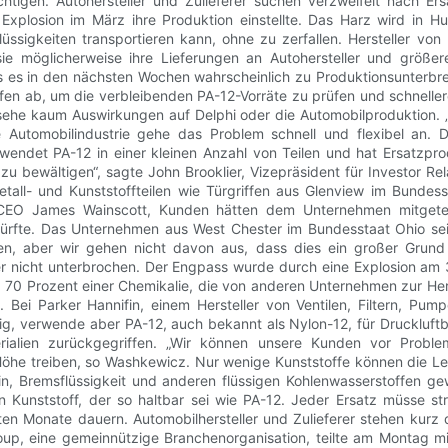
chtigen. Autohersteller und Zulieferer suchen verzweifelt nach Ers
 Explosion im März ihre Produktion einstellte. Das Harz wird in H
üssigkeiten transportieren kann, ohne zu zerfallen. Hersteller von
möglicherweise ihre Lieferungen an Autohersteller und größere Z
ass es in den nächsten Wochen wahrscheinlich zu Produktionsunterbr
ffen ab, um die verbleibenden PA-12-Vorräte zu prüfen und schnelle
 sehe kaum Auswirkungen auf Delphi oder die Automobilproduktion. „
 Automobilindustrie gehe das Problem schnell und flexibel an. D
wendet PA-12 in einer kleinen Anzahl von Teilen und hat Ersatzpr
ewältigen“, sagte John Brooklier, Vizepräsident für Investor Relati
etall- und Kunststoffteilen wie Türgriffen aus Glenview im Bundes
e CEO James Wainscott, Kunden hätten dem Unternehmen mitgeteil
n dürfte. Das Unternehmen aus West Chester im Bundesstaat Ohio s
n, aber wir gehen nicht davon aus, dass dies ein großer Grund z
er nicht unterbrochen. Der Engpass wurde durch eine Explosion am 
a 70 Prozent einer Chemikalie, die von anderen Unternehmen zur Her
 Bei Parker Hannifin, einem Hersteller von Ventilen, Filtern, P
tig, verwende aber PA-12, auch bekannt als Nylon-12, für Druckluf
rialien zurückgegriffen. „Wir können unsere Kunden vor Proble
e Höhe treiben, so Washkewicz. Nur wenige Kunststoffe können die L
in, Bremsflüssigkeit und anderen flüssigen Kohlenwasserstoffen g
n Kunststoff, der so haltbar sei wie PA-12. Jeder Ersatz müsse str
ten Monate dauern. Automobilhersteller und Zulieferer stehen kurz 
roup, eine gemeinnützige Branchenorganisation, teilte am Montag mi