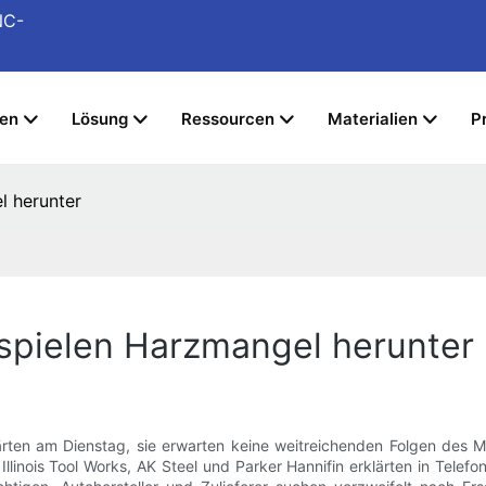
NC-
gen
Lösung
Ressourcen
Materialien
P
l herunter
 spielen Harzmangel herunter
lärten am Dienstag, sie erwarten keine weitreichenden Folgen des 
, Illinois Tool Works, AK Steel und Parker Hannifin erklärten in Te