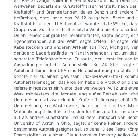
ein PA-12-Mangel sollte ihre Betriebsabläufe nicht beeinträ
weltweiten Bedarfs an Kunststoffharzen herstellt, nach der
Kraftstoff- und Bremsleitungen, da es Benzin und andere Fl
befürchten, dass ihnen das PA-12 ausgehen könnte und sie 
Kraftstoffleitungen, TI Automotive, warnte letzte Woche, d
Gruppe von Zulieferern hielten letzte Woche ein Branchentre
Delphi, einem der größten Teilelieferanten, sagte jedoch, er
irgendjemanden auf der Welt“, sagte O'Neal. Er sagte, die
Kabelsteckern und anderen Artikeln aus Troy, Michigan, ver
genügend Lagerbestände im Kanal vorhanden sind, um das zu b
separaten Telefonkonferenz. Er sagte, der Hersteller von M
Auswirkungen auf die Autohersteller. Bei AK Steel sagt
Autohersteller in den USA eine Herausforderung darstelle
könnte hier zu einem gewissen Trickle-Down-Effekt komme
Autohersteller sagen, das Problem habe die Produktion bish
lieferte mindestens ein Viertel des weltweiten PA-12 und etw
Werk mindestens drei Monate lang außer Betrieb sein wird.
Unternehmen sei zwar nicht im Kraftstoffleitungsgeschäft tä
Unternehmen, so Washkewicz, habe auf alternative Mate
Materialmangel die Rohstoffkosten für Kunststoffteile in di
auf als andere Kunststoffe und ist dem Transport von Benz
University of Akron in Ohio, sagte, er kenne keinen andere
bestimmtes Autoteil geeignet sei, so Jana. Diese Tests könn
Ersatzstoffen zu einigen. Die Automotive Industry Action G