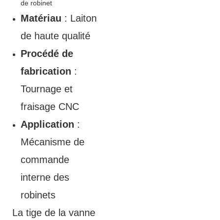
de robinet
robinet en
Matériau
: Laiton
laiton de
de haute qualité
précision
Procédé de
fabrication
:
Tournage et
fraisage CNC
Application
:
Mécanisme de
commande
interne des
robinets
La tige de la vanne