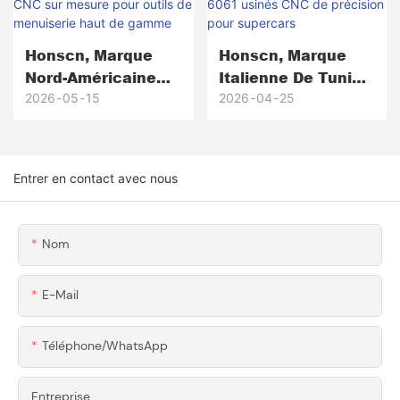
De 5 000 Unités De
Production.
Honscn, Marque
Honscn, Marque
Nord-Américaine
Italienne De Tuning
D'outils Pour Le
Haute
2026
05
15
2026
04
25
Travail Du Bois :
Performance :
Composants En
Supports Et
Aluminium 6061-T6
Fixations D'aileron
Entrer en contact avec nous
Usinés CNC Sur
En Aluminium 6061
Mesure Pour Outils
Usinés CNC De
De Menuiserie Haut
Précision Pour
Nom
De Gamme
Supercars
E-Mail
Téléphone/WhatsApp
Entreprise