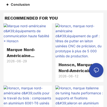
Conclusion
◆
RECOMMENDED FOR YOU
Marque Nord-
Américaine
D'équipements De
2026
06
29
Honscn, Marque
Communication
Nord-Américaine
Haute Fiabilité ×
D'équipement De
2026
06
12
Honscn
Golf : Têtes De
Putter En Laiton
Usinées CNC De
Précision, Du
Prototype À Plus