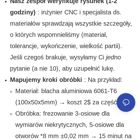
Nasz zespół weryfikuje rysunek (1-2
godziny)
: inżynier CNC i specjalista ds.
materiałów sprawdzają wszystkie szczegóły,
o których wspomnieliśmy (materiał,
tolerancje, wykończenie, wielkość partii).
Jeśli czegoś brakuje, wysyłamy Ci
jedno
pytanie (a nie 10), aby uzupełnić lukę.
Mapujemy kroki obróbki
: Na przykład:
Materiał: blacha aluminiowa 6061-T6
(100x50x5mm) → koszt 2$ za część.
Obróbka: frezowanie 3-osiowe dla
wymiarów niekrytycznych, 5-osiowe dla
otworów *8 mm ±0,02 mm → 15 minut na