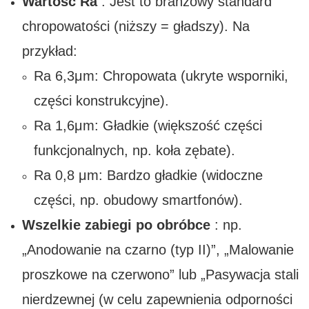
Wartość Ra
: Jest to branżowy standard
chropowatości (niższy = gładszy). Na
przykład:
Ra 6,3μm: Chropowata (ukryte wsporniki,
części konstrukcyjne).
Ra 1,6μm: Gładkie (większość części
funkcjonalnych, np. koła zębate).
Ra 0,8 μm: Bardzo gładkie (widoczne
części, np. obudowy smartfonów).
Wszelkie zabiegi po obróbce
: np.
„Anodowanie na czarno (typ II)”, „Malowanie
proszkowe na czerwono” lub „Pasywacja stali
nierdzewnej (w celu zapewnienia odporności