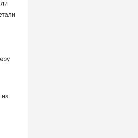
ыли
етали
меру
 на