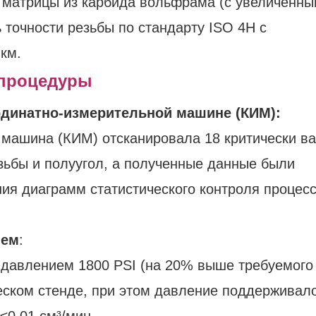
матрицы из карбида вольфрама (с увеличенны
 точности резьбы по стандарту ISO 4H с
км.
 процедуры
рдинатно-измерительной машине (КИМ):
 машина (КИМ) отсканировала 18 критически в
зьбы и полуугол, а полученные данные были
ия диаграмм статистического контроля процес
ием
:​
 давлением 1800 PSI (на 20% выше требуемого
еском стенде, при этом давление поддерживало
≤0,01 см³/мин.