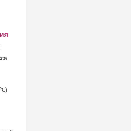
ния
и
сса
1℃)
и