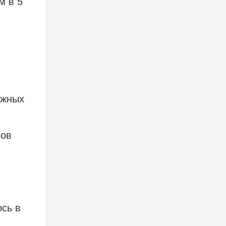
м в 5
ажных
сов
сь в