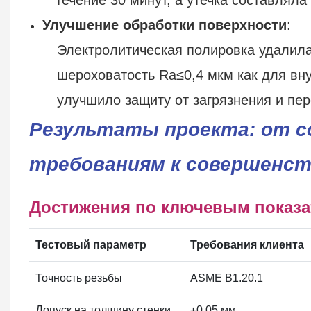
Улучшение обработки поверхности
:​
Электролитическая полировка удалила
шероховатость Ra≤0,4 мкм как для вну
улучшило защиту от загрязнения и пер
Результаты проекта: от 
требованиям к совершенст
Достижения по ключевым показ
Тестовый параметр
Требования клиента
Точность резьбы
ASME B1.20.1
Допуск на толщину стенки
±0,05 мм