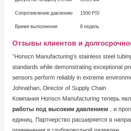
Сопротивление давлению
1500 PSI
Время выполнения
8 недель
Отзывы клиентов и долгосрочно
"Honscn Manufacturing’s stainless steel tub
standards while demonstrating exceptional pre
sensors perform reliably in extreme environme
Johnathan, Director of Supply Chain​
Компания Honscn Manufacturing теперь яв
работы под высоким давлением
, и про
единиц. Партнерство расширяется в направ
применения в глубоководной разведке.