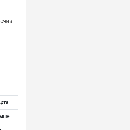
печив
арта
 выше
.