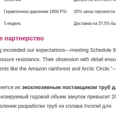
Герметичное давление 1800 PSI
20% запас прочности
5 недель
Доставка на 37,5% б
е партнерство
ing exceeded our expectations—meeting Schedule 
ssure resistance. Their obsession with detail ensu
nts like the Amazon rainforest and Arctic Circle."
ляется их
эксклюзивным поставщиком труб д
гнозируемый годовой объем закупок превысит 2
лении разработки труб из сплава Inconel для