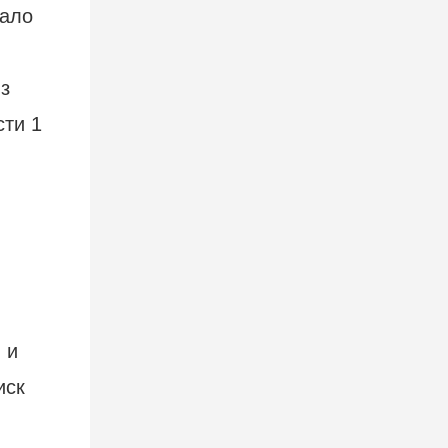
вало
 и
иск