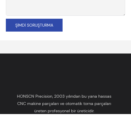
ŞIMDI SORUŞTURMA
HONSCN Precision, 2003 yılından bu yana hassas
CNC makine parçaları ve otomatik torna parçaları
üreten profesyonel bir üreticidir.