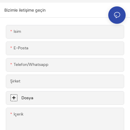
İşleme Aletleri Için
İşlenmiş 6061
Özel CNC İşlenmiş
Bizimle iletişime geçin
Alüminyum Kanat
6061-T6 Alüminyum
Bağlantı Parçaları
Bileşenler
Ve Braketleri
Isim
E-Posta
Telefon/whatsapp
Şirket
Dosya
Içerik