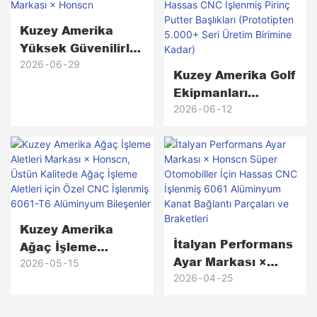
Kuzey Amerika
Yüksek Güvenilirlik
İletişim
2026
06
29
Kuzey Amerika Golf
Ekipmanları
Ekipmanları
Markası × Honscn
Markası × Honscn
2026
06
12
Hassas CNC
İşlenmiş Pirinç
Putter Başlıkları
(Prototipten 5.000+
Seri Üretim
Birimine Kadar)
Kuzey Amerika
İtalyan Performans
Ağaç İşleme
Ayar Markası ×
Aletleri Markası ×
2026
05
15
Honscn Süper
2026
04
25
Honscn, Üstün
Otomobiller İçin
Kalitede Ağaç
Hassas CNC