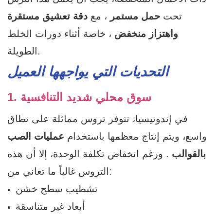
تحت
حمل مستمر
، مع
دقة تعشيق مستقرة
واهتزاز منخفض
، خاصة أثناء دورات الخلط
الطويلة.
التحديات التي يواجهها العميل
1. سوق محلي شديد التنافسية
في إندونيسيا، تتوفر تروس مماثلة على نطاق
واسع، ويتم إنتاج معظمها باستخدام
عمليات الصب
بالقوالب
. ورغم انخفاض تكلفة الوحدة، إلا أن هذه
التروس غالباً ما تعاني من:
تشطيب سطح خشن
أبعاد غير متناسقة