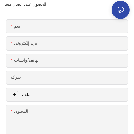
تقنية CNC من الألومنيوم
النجارة عالية الجودة
الحصول على اتصال معنا
6061 للسيارات الخارقة
اسم
بريد إلكتروني
الهاتف/واتساب
شركة
ملف
المحتوى