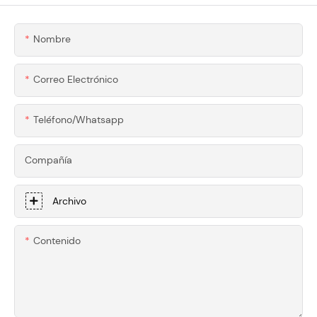
CNC A Medida De
Precisión Para
Honscn Para
Superdeportivos
Nombre
Herramientas De
Carpintería De
Correo Electrónico
Primera Calidad
Teléfono/whatsapp
Compañía
Archivo
Contenido