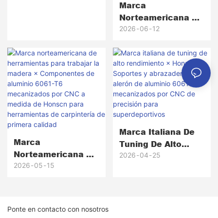
Comunicación De
Marca
Alta Fiabilidad ×
Norteamericana De
Honscn
Equipamiento De
2026
06
12
Golf × Honscn
Cabezas De Putter
De Latón
Mecanizadas Por
CNC De Precisión,
Desde Prototipos
Hasta Más De 5000
Unidades De
Marca Italiana De
Producción
Marca
Tuning De Alto
Norteamericana De
Rendimiento ×
2026
04
25
Herramientas Para
2026
05
15
Honscn Soportes Y
Trabajar La Madera
Abrazaderas De
× Componentes De
Alerón De Aluminio
Aluminio 6061-T6
6061 Mecanizados
Ponte en contacto con nosotros
Mecanizados Por
Por CNC De