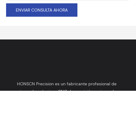
ENVIAR CONSULTA AHORA
HONSCN Precision es un fabricante profesional de
piezas de máquinas CNC de precisión y piezas de
tornos automáticos desde 2003.