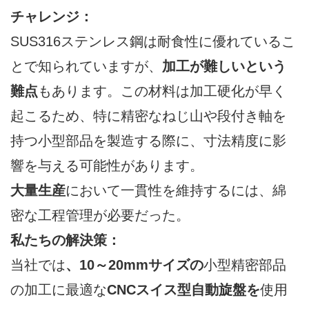
チャレンジ：
SUS316ステンレス鋼は耐食性に優れているこ
とで知られていますが、
加工が難しいという
難点
もあります。この材料は加工硬化が早く
起こるため、特に精密なねじ山や段付き軸を
持つ小型部品を製造する際に、寸法精度に影
響を与える可能性があります。
大量生産
において一貫性を維持するには、綿
密な工程管理が必要だった。
私たちの解決策：
当社では
、10～20mmサイズの
小型精密部品
の加工に最適な
CNCスイス型自動旋盤を
使用