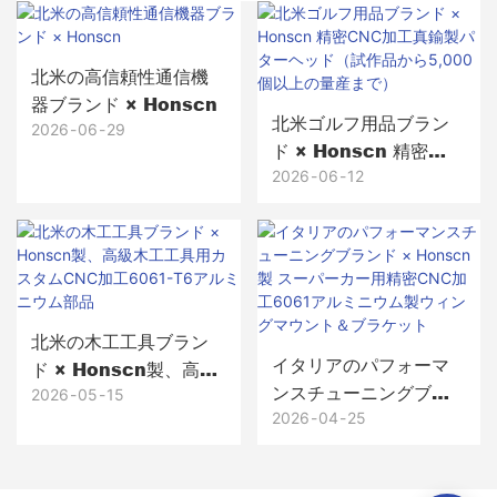
北米の高信頼性通信機
器ブランド × Honscn
北米ゴルフ用品ブラン
2026
06
29
ド × Honscn 精密
CNC加工真鍮製パター
2026
06
12
ヘッド（試作品から
5,000個以上の量産ま
で）
北米の木工工具ブラン
イタリアのパフォーマ
ド × Honscn製、高級
ンスチューニングブラ
木工工具用カスタム
2026
05
15
ンド × Honscn製 スー
2026
04
25
CNC加工6061-T6アル
パーカー用精密CNC加
ミニウム部品
工6061アルミニウム製